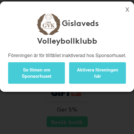
Gislaveds
Köp genom denna sida stöttar Gislaveds Volleybollklubb
Butiker
Biobiljetter
Volleybollklubb
Presentkort
Kampanjer
Föreningen är för tillfället inaktiverad hos Sponsorhuset.
Bli medlem
Logga in
Se filmen om
Aktivera föreningen
Sponsorhuset
här
Ger 5%
Besök butik