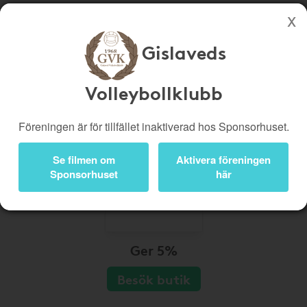
Gislaveds
Köp genom denna sida stöttar Gislaveds Volleybollklubb
Butiker
Biobiljetter
Volleybollklubb
Presentkort
Kampanjer
Föreningen är för tillfället inaktiverad hos Sponsorhuset.
Bli medlem
Logga in
Se filmen om
Aktivera föreningen
Sponsorhuset
här
Ger 5%
Besök butik