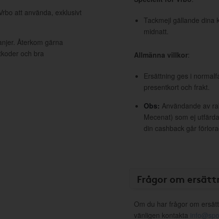
Vrbo att använda, exklusivt
Tackmejl gällande dina k
midnatt.
anjer. Återkom gärna
ttkoder och bra
Allmänna villkor
:
Ersättning ges i normalf
presentkort och frakt.
Obs:
Användande av raba
Mecenat) som ej utfärdat
din cashback går förlora
Frågor om ersätt
Om du har frågor om ersätt
vänligen kontakta
info@spo