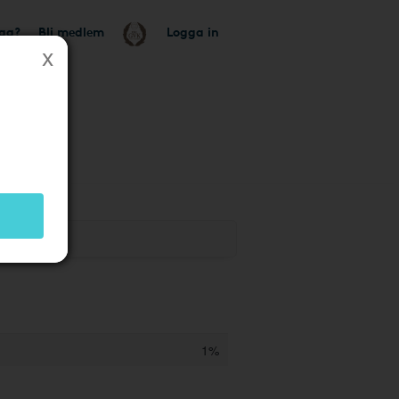
tag?
Bli medlem
Logga in
1%