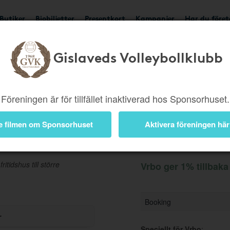
Butiker
Biobiljetter
Presentkort
Kampanjer
Har du före
Gislaveds Volleybollklubb
Ger 1%
Besök butik
Föreningen är för tillfället inaktiverad hos Sponsorhuset.
e filmen om Sponsorhuset
Aktivera föreningen här
Information
itidshus till större
Vrbo ger 1% tillbaka
Booking
r
Speciellt för Vrbo
: