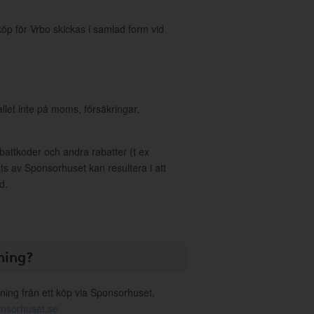
öp för Vrbo skickas i samlad form vid
allet inte på moms, försäkringar,
ttkoder och andra rabatter (t ex
s av Sponsorhuset kan resultera i att
d.
ning?
ning från ett köp via Sponsorhuset,
nsorhuset.se