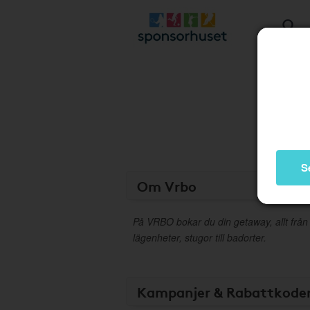
S
Om Vrbo
På VRBO bokar du din getaway, allt från fr
lägenheter, stugor till badorter.
Kampanjer & Rabattkode