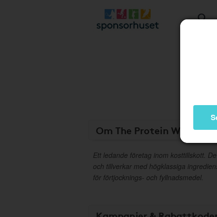
S
Om The Protein Works
Ett ledande företag inom kosttillskott. De
och tillverkar med högklassiga ingredien
för förtjocknings- och fyllnadsmedel.
Kampanjer & Rabattkode