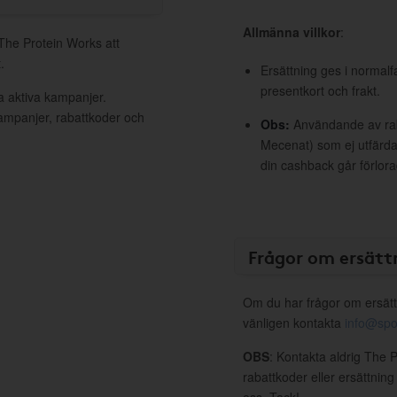
Allmänna villkor
:
 The Protein Works att
.
Ersättning ges i normalf
presentkort och frakt.
a aktiva kampanjer.
kampanjer, rabattkoder och
Obs:
Användande av raba
Mecenat) som ej utfärdat
din cashback går förlora
Frågor om ersätt
Om du har frågor om ersätt
vänligen kontakta
info@spo
OBS
: Kontakta aldrig The 
rabattkoder eller ersättnin