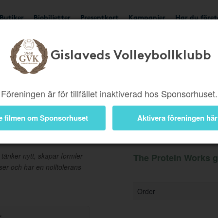
Butiker
Biobiljetter
Presentkort
Kampanjer
Har du före
Gislaveds Volleybollklubb
Ger 5%
Besök butik
Föreningen är för tillfället inaktiverad hos Sponsorhuset.
e filmen om Sponsorhuset
Aktivera föreningen här
Information
 tänker nytt, skapar formler
The Protein Works g
ser och har en nolltolerans
Order
r