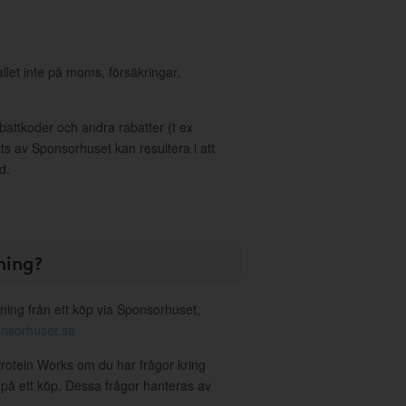
allet inte på moms, försäkringar,
ttkoder och andra rabatter (t ex
s av Sponsorhuset kan resultera i att
d.
ning?
ning från ett köp via Sponsorhuset,
nsorhuset.se
Protein Works om du har frågor kring
g på ett köp. Dessa frågor hanteras av