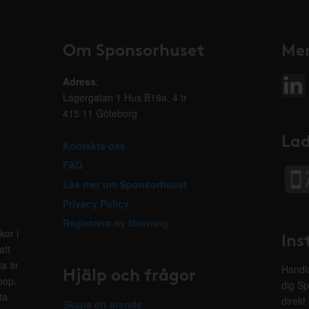
Om Sponsorhuset
Mer
Adress
:
Lagergatan 1 Hus B19a, 4 tr
415 11 Göteborg
Lad
Kontakta oss
FAQ
Läs mer om Sponsorhuset
Privacy Policy
Registrera ny förening
kor i
Ins
att
ta är
Hjälp och frågor
Handla
hop.
dig Sp
ta
direkt
Skapa ett ärende