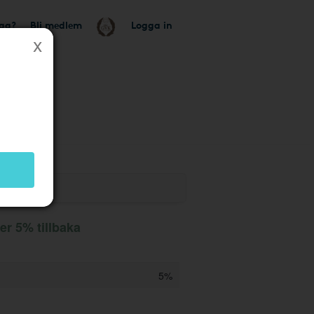
tag?
Bli medlem
Logga in
er 5% tillbaka
5%