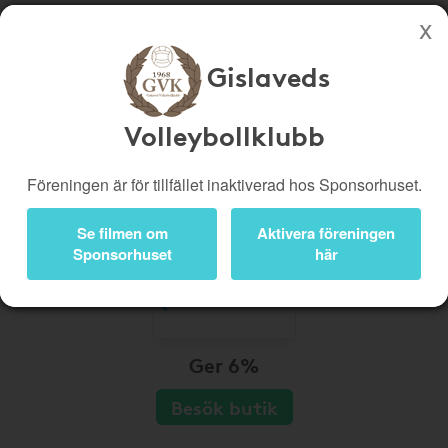
Gislaveds
Köp genom denna sida stöttar Gislaveds Volleybollklubb
Butiker
Biobiljetter
Volleybollklubb
Presentkort
Kampanjer
Föreningen är för tillfället inaktiverad hos Sponsorhuset.
Bli medlem
Logga in
Se filmen om
Aktivera föreningen
Sponsorhuset
här
Ger 6%
Besök butik