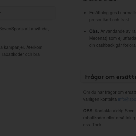
r
Ersättning ges i normalf
presentkort och frakt.
l SevenSports att använda,
Obs:
Användande av raba
Mecenat) som ej utfärdat
din cashback går förlora
iva kampanjer. Återkom
, rabattkoder och bra
Frågor om ersätt
Om du har frågor om ersätt
vänligen kontakta
info@spo
OBS
: Kontakta aldrig Seve
rabattkoder eller ersättnin
oss. Tack!