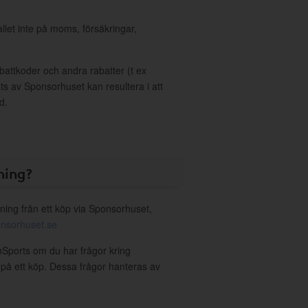
allet inte på moms, försäkringar,
ttkoder och andra rabatter (t ex
s av Sponsorhuset kan resultera i att
d.
ning?
ning från ett köp via Sponsorhuset,
nsorhuset.se
nSports om du har frågor kring
g på ett köp. Dessa frågor hanteras av