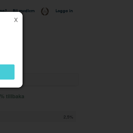
tag?
Bli medlem
Logga in
k
% tillbaka
2,5%