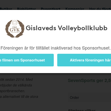
Butiker
Biobiljetter
Presentkort
Kampanjer
Har du före
Gislaveds Volleybollklubb
Ger 2,5%
Besök buti
Föreningen är för tillfället inaktiverad hos Sponsorhuset.
e filmen om Sponsorhuset
Aktivera föreningen här
Information
utik sedan 2014. Med
SevenSports ger 2,5
 erbjuder de välkända
sportbranschen.
alternativet till de stora
Order
Allmänna villkor
: