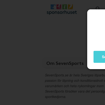
S
Om SevenSports
SevenSports.se är hela Sveriges löparb
passion för löpning och konditionsidrott
varumärken och heta nykomlingar inom 
SevenSports försöker vara det personliga 
sportkedjorna.