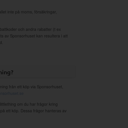
allet inte på moms, försäkringar,
ttkoder och andra rabatter (t ex
s av Sponsorhuset kan resultera i att
d.
ning?
ning från ett köp via Sponsorhuset,
nsorhuset.se
littlething om du har frågor kring
g på ett köp. Dessa frågor hanteras av