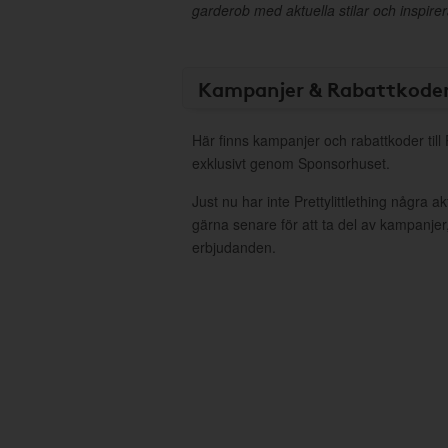
garderob med aktuella stilar och inspire
Kampanjer & Rabattkode
Här finns kampanjer och rabattkoder till P
exklusivt genom Sponsorhuset.
Just nu har inte Prettylittlething några 
gärna senare för att ta del av kampanjer
erbjudanden.