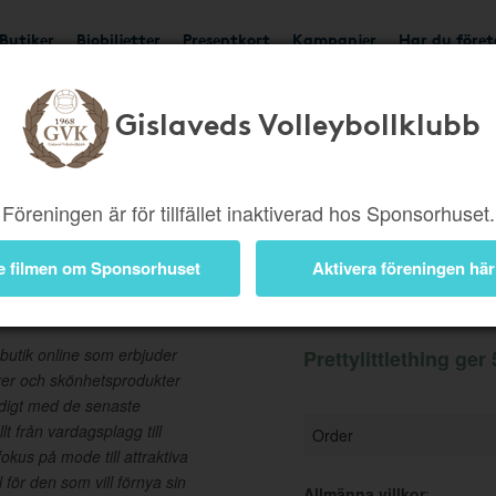
Butiker
Biobiljetter
Presentkort
Kampanjer
Har du före
Gislaveds Volleybollklubb
Ger 5%
Besök butik
Föreningen är för tillfället inaktiverad hos Sponsorhuset.
e filmen om Sponsorhuset
Aktivera föreningen här
Information
butik online som erbjuder
Prettylittlething ger
arer och skönhetsprodukter
ndigt med de senaste
llt från vardagsplagg till
Order
kus på mode till attraktiva
l för den som vill förnya sin
Allmänna villkor
: