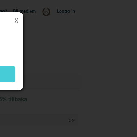
tag?
Bli medlem
Logga in
 5% tillbaka
5%