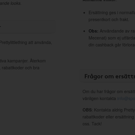
rande looks.
Ersättning ges i normalf
presentkort och frakt.
r
Obs:
Användande av raba
Mecenat) som ej utfärdat
rettylittlething att använda,
din cashback går förlora
aktiva kampanjer. Återkom
, rabattkoder och bra
Frågor om ersätt
Om du har frågor om ersätt
vänligen kontakta
info@spo
OBS
: Kontakta aldrig Pretty
rabattkoder eller ersättnin
oss. Tack!