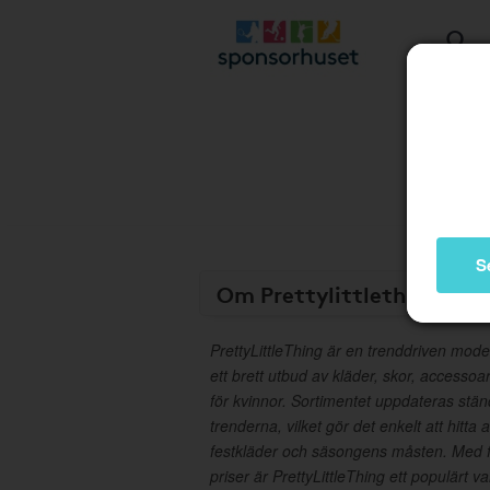
S
Om Prettylittlething
PrettyLittleThing är en trenddriven mode
ett brett utbud av kläder, skor, accesso
för kvinnor. Sortimentet uppdateras stä
trenderna, vilket gör det enkelt att hitta a
festkläder och säsongens måsten. Med fo
priser är PrettyLittleThing ett populärt va