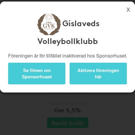
Gislaveds
Köp genom denna sida stöttar Gislaveds Volleybollklubb
Butiker
Biobiljetter
Volleybollklubb
Presentkort
Kampanjer
Föreningen är för tillfället inaktiverad hos Sponsorhuset.
Bli medlem
Logga in
Se filmen om
Aktivera föreningen
Sponsorhuset
här
Ger 5,5%
Besök butik