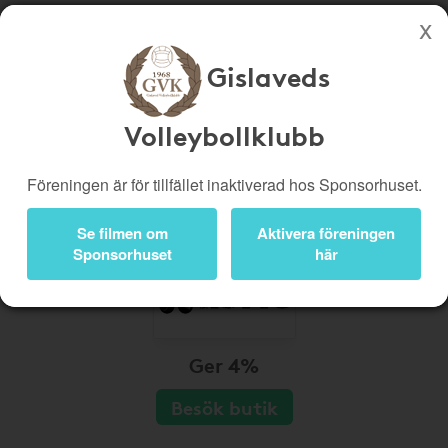
Gislaveds
Köp genom denna sida stöttar Gislaveds Volleybollklubb
Butiker
Biobiljetter
Volleybollklubb
Presentkort
Kampanjer
Föreningen är för tillfället inaktiverad hos Sponsorhuset.
Bli medlem
Logga in
Se filmen om
Aktivera föreningen
Sponsorhuset
här
Ger 4%
Besök butik