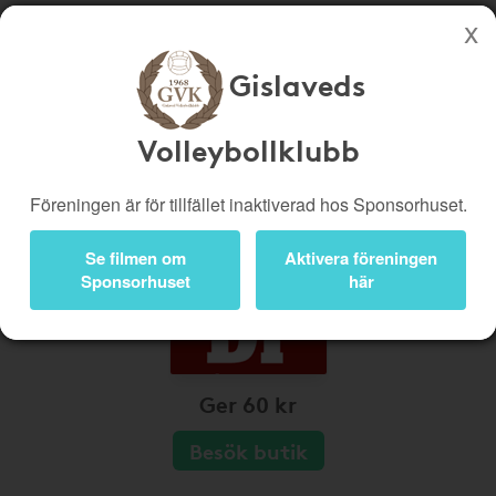
Gislaveds
Köp genom denna sida stöttar Gislaveds Volleybollklubb
Butiker
Biobiljetter
Volleybollklubb
Presentkort
Kampanjer
Föreningen är för tillfället inaktiverad hos Sponsorhuset.
Bli medlem
Logga in
Se filmen om
Aktivera föreningen
Sponsorhuset
här
Ger 60 kr
Besök butik