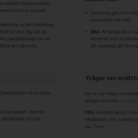
smakfulla tillvalsprodukter
esent ännu mer speciell.
Ersättning ges i normalf
presentkort och frakt.
antering av din beställning
ladbud samma dag när du
Obs:
Användande av raba
åra paketalternativ kan du
Mecenat) som ej utfärdat
illföra den där extra
din cashback går förlora
r
Frågor om ersätt
l Chokladbudet att använda,
Om du har frågor om ersätt
vänligen kontakta
info@spo
tiva kampanjer. Återkom
OBS
: Kontakta aldrig Chok
, rabattkoder och bra
rabattkoder eller ersättnin
oss. Tack!