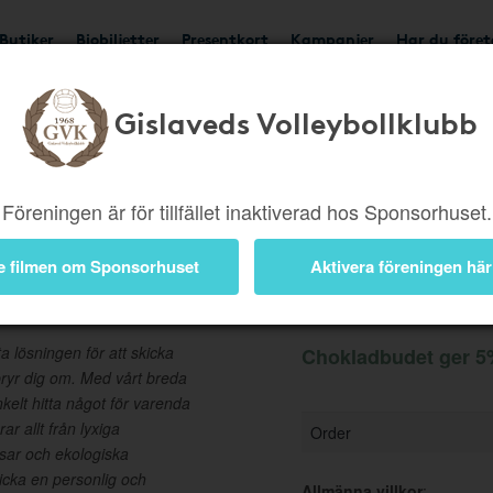
Butiker
Biobiljetter
Presentkort
Kampanjer
Har du före
Gislaveds Volleybollklubb
Ger 5%
Besök butik
Föreningen är för tillfället inaktiverad hos Sponsorhuset.
e filmen om Sponsorhuset
Aktivera föreningen här
Information
 lösningen för att skicka
Chokladbudet ger 5%
bryr dig om. Med vårt breda
kelt hitta något för varenda
ar allt från lyxiga
Order
isar och ekologiska
kicka en personlig och
Allmänna villkor
: