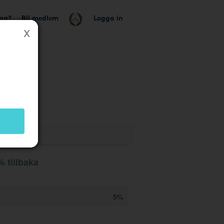
tag?
Bli medlem
Logga in
 tillbaka
5%