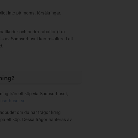
allet inte på moms, försäkringar,
ttkoder och andra rabatter (t ex
s av Sponsorhuset kan resultera i att
d.
ning?
ning från ett köp via Sponsorhuset,
nsorhuset.se
ladbudet om du har frågor kring
g på ett köp. Dessa frågor hanteras av