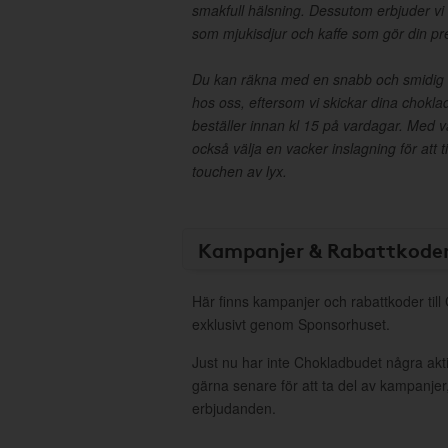
smakfull hälsning. Dessutom erbjuder vi 
som mjukisdjur och kaffe som gör din pr
Du kan räkna med en snabb och smidig h
hos oss, eftersom vi skickar dina chok
beställer innan kl 15 på vardagar. Med v
också välja en vacker inslagning för att t
touchen av lyx.
Kampanjer & Rabattkode
Här finns kampanjer och rabattkoder til
exklusivt genom Sponsorhuset.
Just nu har inte Chokladbudet några ak
gärna senare för att ta del av kampanjer
erbjudanden.