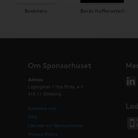
Bookhero
Borås Kafferosteri
Om Sponsorhuset
Mer
Adress
:
Lagergatan 1 Hus B19a, 4 tr
415 11 Göteborg
Lad
Kontakta oss
FAQ
Läs mer om Sponsorhuset
Privacy Policy