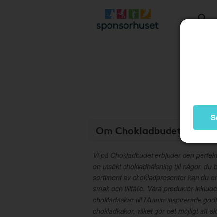
S
Om Chokladbudet
Vi på Chokladbudet erbjuder den perfekta
en utsökt chokladhälsning till någon du 
sortiment av chokladpresenter kan du en
smak och tillfälle. Våra produkter inkluder
chokladaskar till Mumin-inspirerade god
chokladkakor, vilket gör det möjligt att s