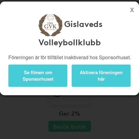
Gislaveds
Köp genom denna sida stöttar Gislaveds Volleybollklubb
Butiker
Biobiljetter
Volleybollklubb
Presentkort
Kampanjer
Föreningen är för tillfället inaktiverad hos Sponsorhuset.
Bli medlem
Logga in
Se filmen om
Aktivera föreningen
Sponsorhuset
här
Ger 2%
Besök butik