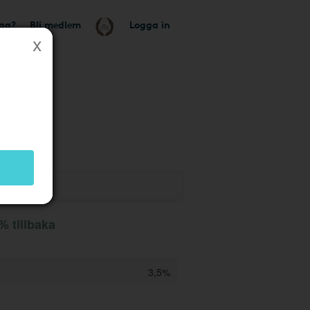
tag?
Bli medlem
Logga in
k
% tillbaka
3,5%