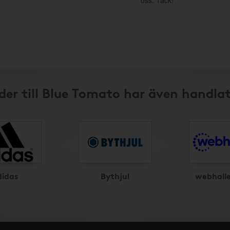
oss. Tack!
er till Blue Tomato har även handla
didas
Bythjul
webhall