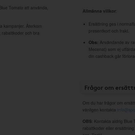
 Blue Tomato att använda,
Allmänna villkor
:
Ersättning ges i normalf
iva kampanjer. Återkom
presentkort och frakt.
, rabattkoder och bra
Obs:
Användande av raba
Mecenat) som ej utfärdat
din cashback går förlora
Frågor om ersätt
Om du har frågor om ersätt
vänligen kontakta
info@spo
OBS
: Kontakta aldrig Blue
rabattkoder eller ersättnin