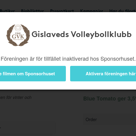
Butiker
Biobiljetter
Presentkort
Kampanjer
Har du före
Gislaveds Volleybollklubb
Ger 3,5%
Besök buti
Föreningen är för tillfället inaktiverad hos Sponsorhuset.
e filmen om Sponsorhuset
Aktivera föreningen här
Information
n för vinter och
Blue Tomato ger 3,5
Order
r