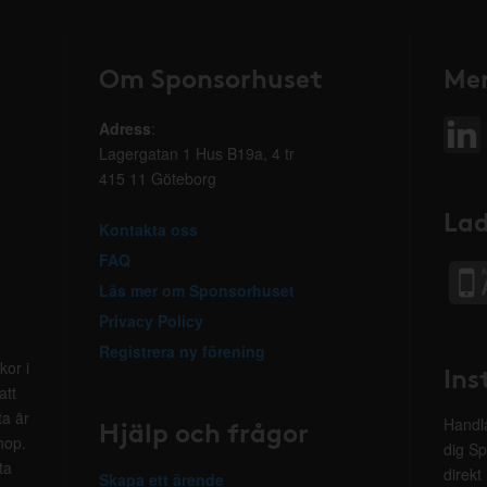
Om Sponsorhuset
Mer
Adress
:
Lagergatan 1 Hus B19a, 4 tr
415 11 Göteborg
Lad
Kontakta oss
FAQ
Läs mer om Sponsorhuset
Privacy Policy
Registrera ny förening
kor i
Ins
att
ta är
Hjälp och frågor
Handla
hop.
dig Sp
ta
direkt
Skapa ett ärende