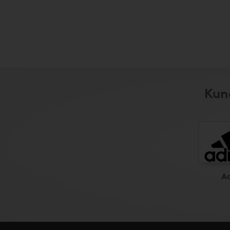
Kund
A