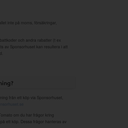
allet inte på moms, försäkringar,
ttkoder och andra rabatter (t ex
s av Sponsorhuset kan resultera i att
d.
ning?
ning från ett köp via Sponsorhuset,
nsorhuset.se
 Tomato om du har frågor kring
g på ett köp. Dessa frågor hanteras av