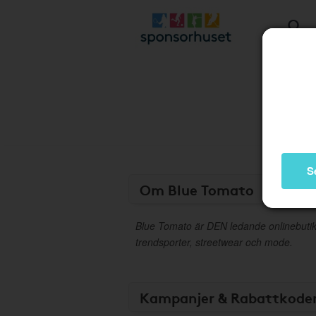
S
Om Blue Tomato
Blue Tomato är DEN ledande onlinebutike
trendsporter, streetwear och mode.
Kampanjer & Rabattkode