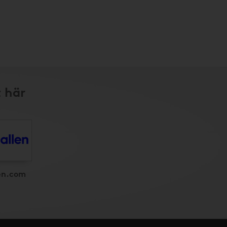
t här
en.com