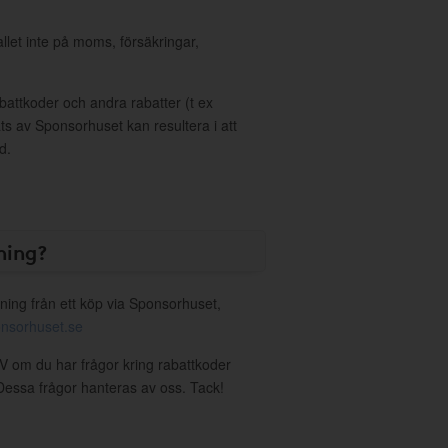
allet inte på moms, försäkringar,
ttkoder och andra rabatter (t ex
s av Sponsorhuset kan resultera i att
d.
ning?
ning från ett köp via Sponsorhuset,
nsorhuset.se
 V om du har frågor kring rabattkoder
. Dessa frågor hanteras av oss. Tack!