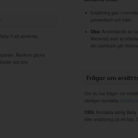
Ersättning ges i normalf
r
presentkort och frakt.
Obs:
Användande av raba
 Baby V att använda,
Mecenat) som ej utfärdat
din cashback går förlora
ampanjer. Återkom gärna
ttkoder och bra
Frågor om ersätt
Om du har frågor om ersätt
vänligen kontakta
info@spo
OBS
: Kontakta aldrig Baby
eller ersättning på ett köp