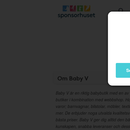
S
Om Baby V
Baby V är en riktig babybutik med en av 
butiker i kombination med webbshop. Ho
varor; barnvagnar, bilstolar, möbler, text
mer. De erbjuder noga utvalda kvalitets
bästa priser. Baby V ger dig alltid den b
kunskapen, snabba leveranser och dessu