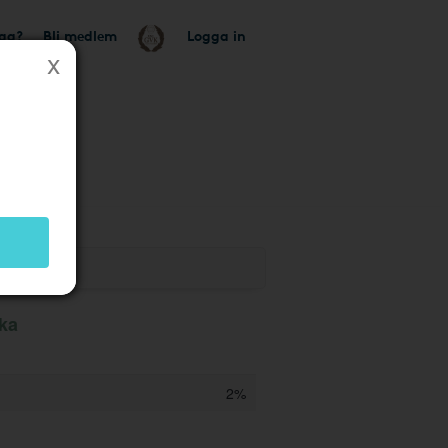
tag?
Bli medlem
Logga in
aka
2%