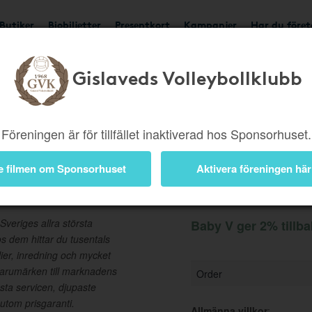
Butiker
Biobiljetter
Presentkort
Kampanjer
Har du före
Gislaveds Volleybollklubb
Ger 2%
Besök butik
Föreningen är för tillfället inaktiverad hos Sponsorhuset.
e filmen om Sponsorhuset
Aktivera föreningen här
Information
Sveriges allra största
Baby V ger 2% tillb
s dem hittar du tusentals
ilier, inredning och mycket
varumärken till marknadens
Order
ästa servicen, djupaste
tom prisgaranti.
Allmänna villkor
: