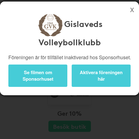
Gislaveds
Köp genom denna sida stöttar Gislaveds Volleybollklubb
Butiker
Biobiljetter
Volleybollklubb
Presentkort
Kampanjer
Föreningen är för tillfället inaktiverad hos Sponsorhuset.
Bli medlem
Logga in
Se filmen om
Aktivera föreningen
Sponsorhuset
här
Ger 10%
Besök butik