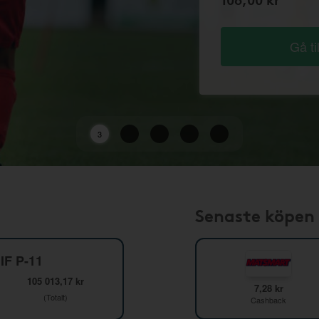
Gå ti
2
Senaste köpen
IF P-11
105 013,17 kr
7,28 kr
(Totalt)
Cashback