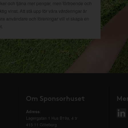
tiker och tjäna mer pengar, men förtroende och
ig vinst. Att stå upp för våra värderingar är
åra användare och föreningar vill vi skapa en
t.
Om Sponsorhuset
Mer
Adress
:
Lagergatan 1 Hus B19a, 4 tr
415 11 Göteborg