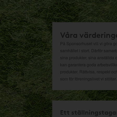
Våra värdering
På Sponsorhuset vill vi göra got
samhället i stort. Därför samar
sina produkter, sina anställda 
kan garantera goda arbetsvillko
produkter. Rättvisa, respekt oc
som för föreningslivet vi stöttar.
Ett ställningstaga