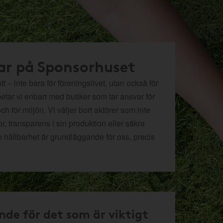
ar på Sponsorhuset
t – inte bara för föreningslivet, utan också för
betar vi enbart med butiker som tar ansvar för
och för miljön.
Vi väljer bort aktörer som inte
r, transparens i sin produktion eller säkra
h hållbarhet är grundläggande för oss, precis
nde för det som är viktigt