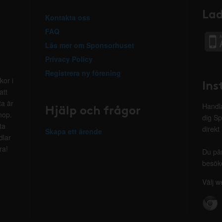
Lad
Kontakta oss
FAQ
Läs mer om Sponsorhuset
Privacy Policy
Registrera ny förening
kor i
Ins
att
ta är
Hjälp och frågor
Handla
hop.
dig Sp
ta
direkt
Skapa ett ärende
dlar
ra!
Du på
besöke
Välj w