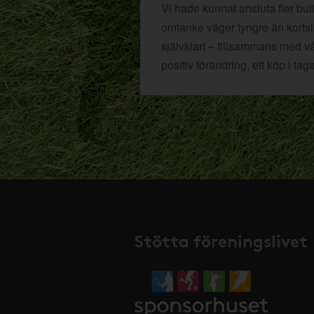
Vi hade kunnat ansluta fler bu
omtanke väger tyngre än kortsikt
självklart – tillsammans med v
positiv förändring, ett köp i tage
Stötta föreningslivet