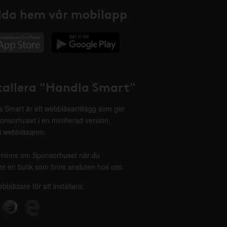
da hem vår mobilapp
tallera "Handla Smart"
 Smart är ett webbläsartillägg som ger
onsorhuset i en minifierad version,
 i webbläsaren.
minns om Sponsorhuset när du
r en butik som finns ansluten hos oss.
ebbläsare för att installera: