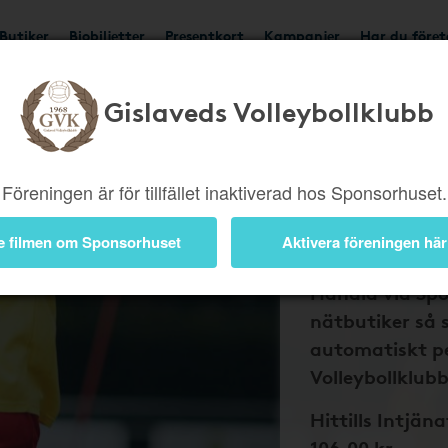
Butiker
Biobiljetter
Presentkort
Kampanjer
Har du före
Gislaveds Volleybollklubb
Bli medlem 
och Gislave
Volleybollk
Föreningen är för tillfället inaktiverad hos Sponsorhuset.
pengar till
dina nätkö
e filmen om Sponsorhuset
Aktivera föreningen här
Handla via Sp
nätbutiker så 
automatiskt pe
Volleybollklubb
Hittills Intjäna
106,00 kr