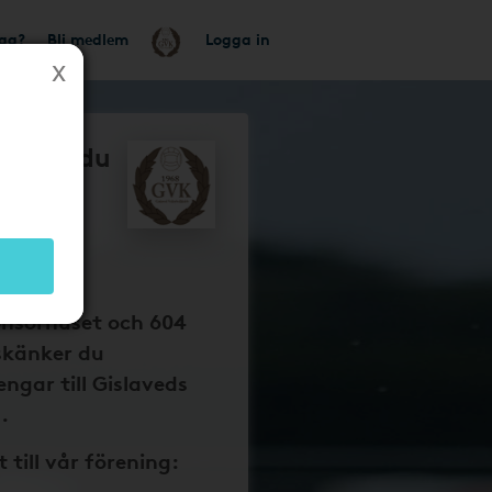
tag?
Bli medlem
Logga in
så får du
ds
lubb
baka på
p
onsorhuset och 604
skänker du
ngar till Gislaveds
.
t till vår förening: