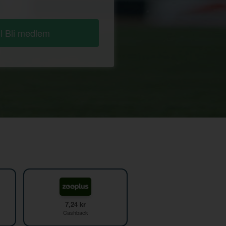
ll Bli medlem
7,24 kr
Cashback