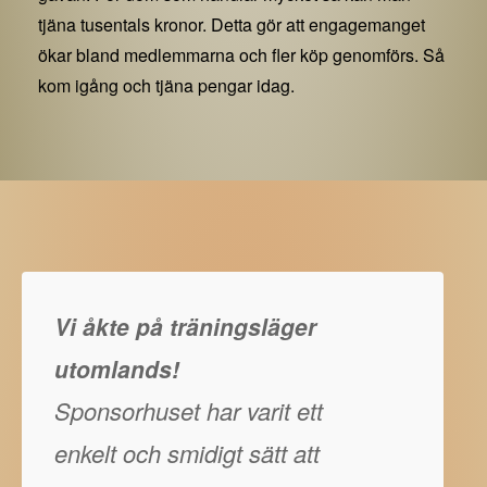
tjäna tusentals kronor. Detta gör att engagemanget
ökar bland medlemmarna och fler köp genomförs. Så
kom igång och tjäna pengar idag.
Vi åkte på träningsläger
utomlands!
Sponsorhuset har varit ett
enkelt och smidigt sätt att