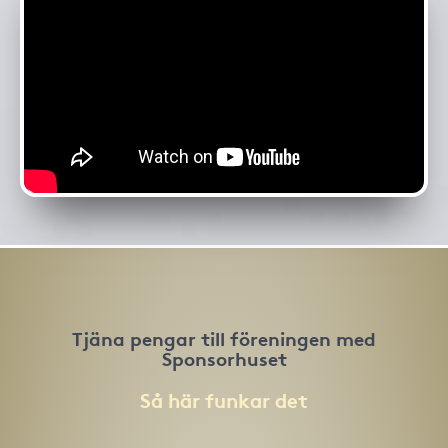
Tjäna pengar till föreningen med
Sponsorhuset
Så här funkar det