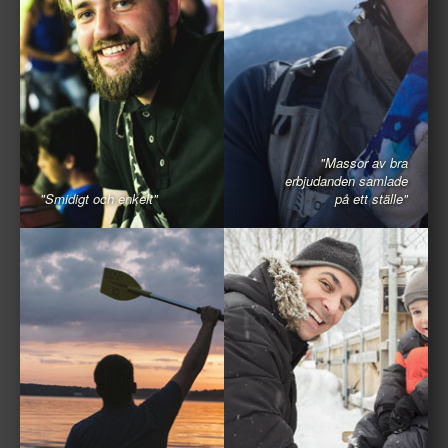
"Massor av bra
erbjudanden samlade
"Smidigt och enkelt"
på ett ställe"