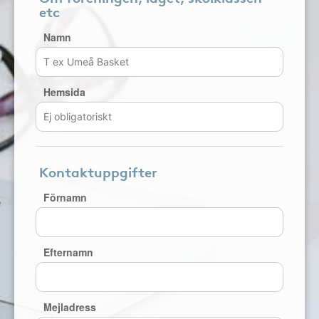
etc
Namn
Hemsida
Kontaktuppgifter
Förnamn
Efternamn
Mejladress