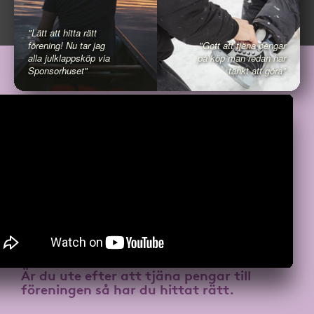
"Lätt att hitta rätt
förening! Nu tar jag
"Gott att tjäna pengar
alla julklappsköp via
på köp man redan har
Sponsorhuset"
tänkt att göra"
Är du ute efter att
tjäna pengar till
föreningen
så har du hittat rätt.