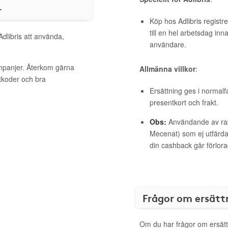
r
Köp hos Adlibris registr
till en hel arbetsdag inn
Adlibris att använda,
användare.
ampanjer. Återkom gärna
Allmänna villkor
:
ttkoder och bra
Ersättning ges i normalf
presentkort och frakt.
Obs:
Användande av raba
Mecenat) som ej utfärdat
din cashback går förlora
Frågor om ersätt
Om du har frågor om ersätt