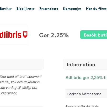
Butiker
Biobiljetter
Presentkort
Kampanjer
Har du före
Ger 2,25%
Besök but
Information
iker med ett brett sortiment
Adlibris ger 2,25% ti
aterial, kök och dekoration.
nde vardag till väldigt bra
 leveranser.
Böcker & Merchandise
Speciellt för Adlibris
: