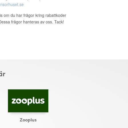
nsorhuset.se
ris om du har frågor kring rabattkoder
. Dessa frågor hanteras av oss. Tack!
är
Zooplus