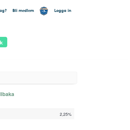
tag?
Bli medlem
Logga in
ik
llbaka
2,25%