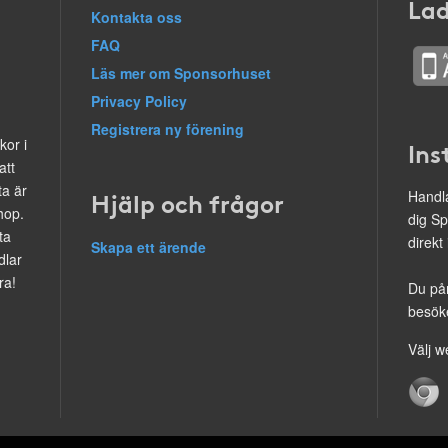
Lad
Kontakta oss
FAQ
Läs mer om Sponsorhuset
Privacy Policy
Registrera ny förening
kor i
Ins
att
ta är
Hjälp och frågor
Handla
hop.
dig Sp
ta
direkt
Skapa ett ärende
dlar
ra!
Du på
besöke
Välj w