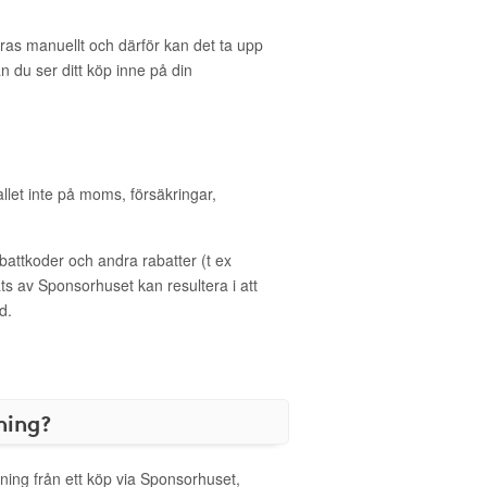
eras manuellt och därför kan det ta upp
an du ser ditt köp inne på din
allet inte på moms, försäkringar,
ttkoder och andra rabatter (t ex
s av Sponsorhuset kan resultera i att
d.
ning?
ning från ett köp via Sponsorhuset,