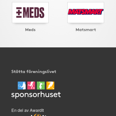
Meds
Matsmart
Stötta föreningslivet
En del av AwardIt