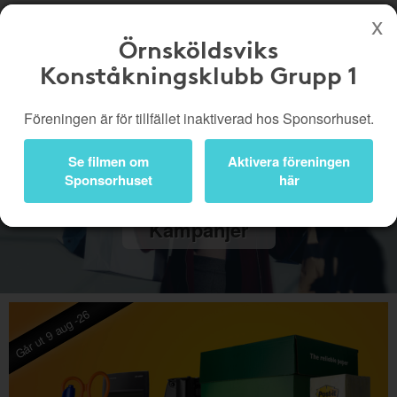
Örnsköldsviks
Konståkningsklubb Grupp 1
Köp genom denna sida stöttar Örnsköldsviks Konståkningsklubb Grupp 1
Butiker
Biobiljetter
Föreningen är för tillfället inaktiverad hos Sponsorhuset.
Presentkort
Kampanjer
Se filmen om
Aktivera föreningen
Bli medlem
Logga in
Sponsorhuset
här
Kampanjer
Går ut 9 aug -26