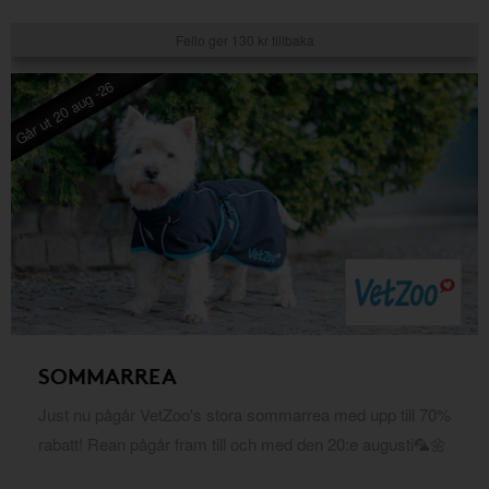
Fello ger 130 kr tillbaka
Går ut 20 aug -26
SOMMARREA
Just nu pågår VetZoo's stora sommarrea med upp till 70%
rabatt! Rean pågår fram till och med den 20:e augusti🦜🌼