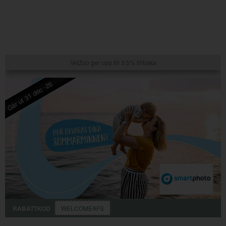
VetZoo ger upp till 3,5% tillbaka
Går ut 31 dec -26
RABATTKOD
WELCOMEAFS