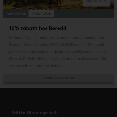
RABATTKOD
SPONSOR26
10% rabatt hos Beredd
Förbered dig inför utehalvåret med smarta produkter från
Beredd. Använd koden SPONSOR26 och få 10% rabatt
på ditt köp, samtidigt som du får den vanliga ersättningen
tillbaka. Perfekt tillfälle att fylla på med praktiska saker för
vårens och sommarens äventyr.
Beredd ger 4% tillbaka
Stötta föreningslivet