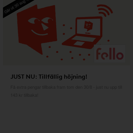
Går ut 30 aug -26
JUST NU: Tillfällig höjning!
Få extra pengar tillbaka fram tom den 30/8 - just nu upp till
143 kr tillbaka!