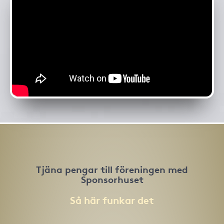
Tjäna pengar till föreningen med
Sponsorhuset
Så här funkar det