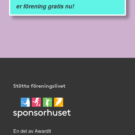
er förening gratis nu!
Stötta föreningslivet
En del av AwardIt