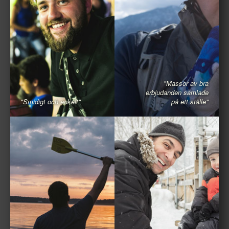
"Massor av bra
erbjudanden samlade
"Smidigt och enkelt"
på ett ställe"