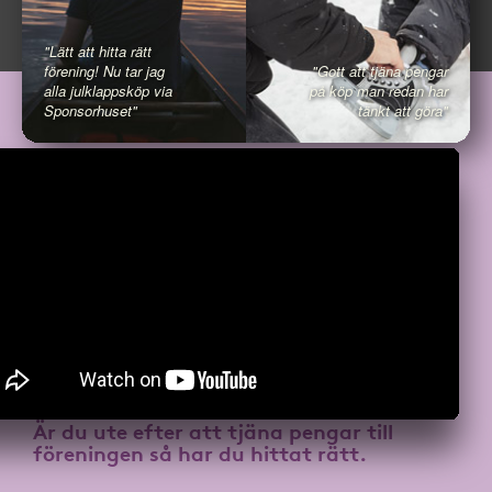
"Lätt att hitta rätt
förening! Nu tar jag
"Gott att tjäna pengar
alla julklappsköp via
på köp man redan har
Sponsorhuset"
tänkt att göra"
Är du ute efter att
tjäna pengar till
föreningen
så har du hittat rätt.