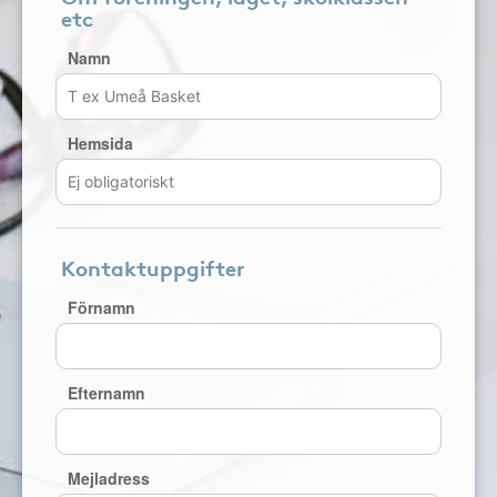
etc
Namn
Hemsida
Kontaktuppgifter
Förnamn
Efternamn
Mejladress