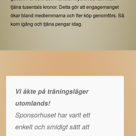
tjäna tusentals kronor. Detta gör att engagemanget
ökar bland medlemmarna och fler köp genomförs. Så
kom igång och tjäna pengar idag.
Vi åkte på träningsläger
utomlands!
Sponsorhuset har varit ett
enkelt och smidigt sätt att