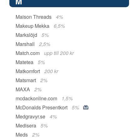
M
Maison Threads
4%
Makeup Mekka
6,5%
Markslöjd
5%
Marshall
2,5%
Match.com
upp till 200 kr
Matetea
5%
Matkomfort
200 kr
Matsmart
2%
MAXA
2%
mcdackonline.com
1,5%
McDonalds Presentkort
5%
Medgravyr.se
4%
Medisera
5%
Meds
2%