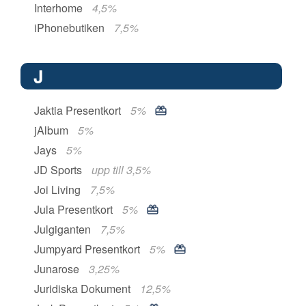
Interhome
4,5%
iPhonebutiken
7,5%
J
Jaktia Presentkort
5%
jAlbum
5%
Jays
5%
JD Sports
upp till 3,5%
Joi Living
7,5%
Jula Presentkort
5%
Julgiganten
7,5%
Jumpyard Presentkort
5%
Junarose
3,25%
Juridiska Dokument
12,5%