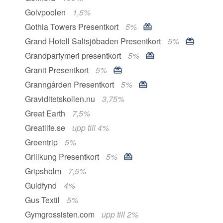
Golvpoolen
1,5%
Gothia Towers Presentkort
5%
Grand Hotell Saltsjöbaden Presentkort
5%
Grandparfymeri presentkort
5%
Granit Presentkort
5%
Granngården Presentkort
5%
Graviditetskollen.nu
3,75%
Great Earth
7,5%
Greatlife.se
upp till 4%
Greentrip
5%
Grillkung Presentkort
5%
Gripsholm
7,5%
Guldfynd
4%
Gus Textil
5%
Gymgrossisten.com
upp till 2%