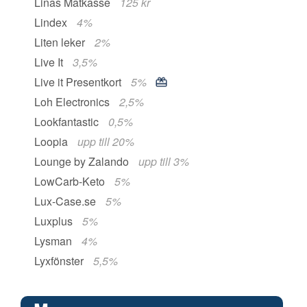
Linas Matkasse
125 kr
Lindex
4%
Liten leker
2%
Live It
3,5%
Live it Presentkort
5%
Loh Electronics
2,5%
Lookfantastic
0,5%
Loopia
upp till 20%
Lounge by Zalando
upp till 3%
LowCarb-Keto
5%
Lux-Case.se
5%
Luxplus
5%
Lysman
4%
Lyxfönster
5,5%