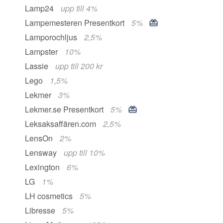
Lamp24
upp till 4%
Lampemesteren Presentkort
5%
Lamporochljus
2,5%
Lampster
10%
Lassie
upp till 200 kr
Lego
1,5%
Lekmer
3%
Lekmer.se Presentkort
5%
Leksaksaffären.com
2,5%
LensOn
2%
Lensway
upp till 10%
Lexington
6%
LG
1%
LH cosmetics
5%
Libresse
5%