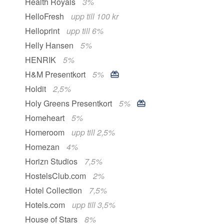
Health Royals
3%
HelloFresh
upp till 100 kr
Helloprint
upp till 6%
Helly Hansen
5%
HENRIK
5%
H&M Presentkort
5%
Holdit
2,5%
Holy Greens Presentkort
5%
Homeheart
5%
Homeroom
upp till 2,5%
Homezan
4%
Horizn Studios
7,5%
HostelsClub.com
2%
Hotel Collection
7,5%
Hotels.com
upp till 3,5%
House of Stars
8%