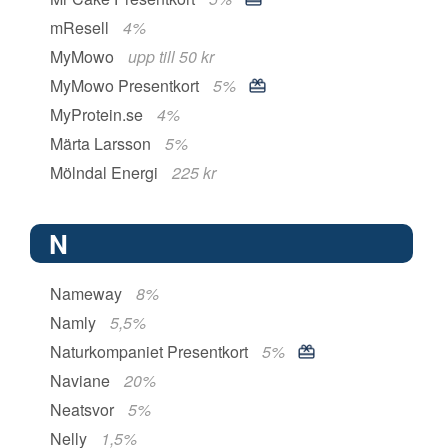
mResell
4%
MyMowo
upp till 50 kr
MyMowo Presentkort
5%
MyProtein.se
4%
Märta Larsson
5%
Mölndal Energi
225 kr
N
Nameway
8%
Namly
5,5%
Naturkompaniet Presentkort
5%
Naviane
20%
Neatsvor
5%
Nelly
1,5%