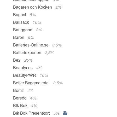
Bagaren och Kocken
2%
Bagasi
5%
Ballsack
10%
Banggood
3%
Baron
5%
Batteries-Online.se
3,5%
Batteriexperten
2,5%
Be2
25%
Beautycos
4%
BeautyPWR
10%
Beijer Byggmaterial
3,5%
Bemz
4%
Beredd
4%
Bik Bok
4%
Bik Bok Presentkort
5%