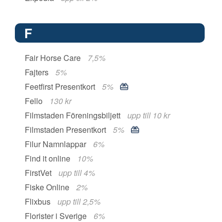
F
Fair Horse Care
7,5%
Fajters
5%
Feetfirst Presentkort
5%
Fello
130 kr
Filmstaden Föreningsbiljett
upp till 10 kr
Filmstaden Presentkort
5%
Filur Namnlappar
6%
Find it online
10%
FirstVet
upp till 4%
Fiske Online
2%
Flixbus
upp till 2,5%
Florister i Sverige
6%