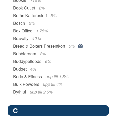
Bookie
115 kr
Book Outlet
2%
Borås Kafferosteri
5%
Bosch
2%
Box Office
1,75%
Bravofly
40 kr
Bread & Boxers Presentkort
5%
Bubbleroom
2%
Buddypetfoods
6%
Budget
4%
Budo & Fitness
upp till 1,5%
Bulk Powders
upp till 4%
Bythjul
upp till 2,5%
C