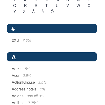
Q
R
S
T
U
V
W
X
Y
Z
Å
Ä
Ö
#
2XU
7,5%
A
Aarke
5%
Acer
2,5%
ActionKing.se
3,5%
Address hotels
1%
Adidas
upp till 3%
Adlibris
2,25%