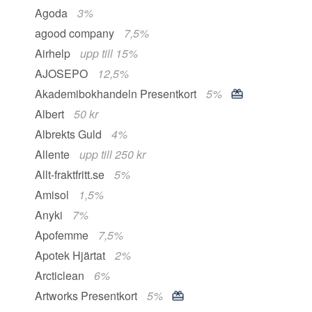
Agoda
3%
agood company
7,5%
Airhelp
upp till 15%
AJOSEPO
12,5%
Akademibokhandeln Presentkort
5%
Albert
50 kr
Albrekts Guld
4%
Allente
upp till 250 kr
Allt-fraktfritt.se
5%
Amisol
1,5%
Anyki
7%
Apofemme
7,5%
Apotek Hjärtat
2%
Arcticlean
6%
Artworks Presentkort
5%