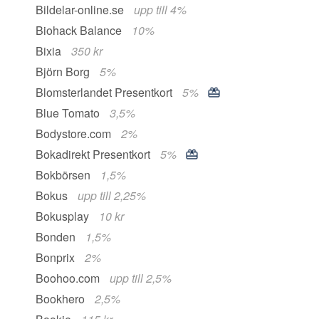
Bildelar-online.se
upp till 4%
Biohack Balance
10%
Bixia
350 kr
Björn Borg
5%
Blomsterlandet Presentkort
5%
Blue Tomato
3,5%
Bodystore.com
2%
Bokadirekt Presentkort
5%
Bokbörsen
1,5%
Bokus
upp till 2,25%
Bokusplay
10 kr
Bonden
1,5%
Bonprix
2%
Boohoo.com
upp till 2,5%
Bookhero
2,5%