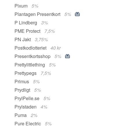
Pixum
5%
Plantagen Presentkort
5%
P Lindberg
3%
PME Protect
7,5%
PN Jakt
3,75%
Postkodlotteriet
40 kr
Presentkortsshop
5%
Prettylittlething
5%
Prettypegs
7,5%
Primus
5%
Prydligt
5%
PrylPelle.se
5%
Prylstaden
4%
Puma
2%
Pure Electric
5%