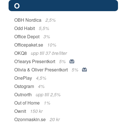
O
OBH Nordica
2,5%
Odd Habit
5,5%
Office Depot
3%
Officepaket.se
10%
OKQ8
upp till 37 öre/liter
O'learys Presentkort
5%
Olivia & Oliver Presentkort
5%
OnePlay
4,5%
Ostogram
4%
Outnorth
upp till 2,5%
Out of Home
1%
Ownit
150 kr
Ozonmaskin.se
20 kr