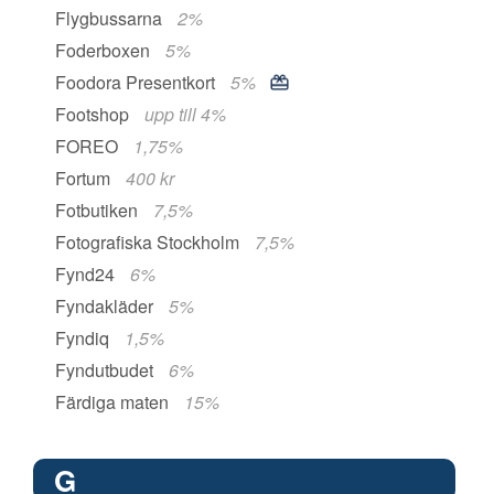
Flygbussarna
2%
Foderboxen
5%
Foodora Presentkort
5%
Footshop
upp till 4%
FOREO
1,75%
Fortum
400 kr
Fotbutiken
7,5%
Fotografiska Stockholm
7,5%
Fynd24
6%
Fyndakläder
5%
Fyndiq
1,5%
Fyndutbudet
6%
Färdiga maten
15%
G