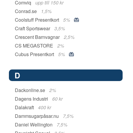
Comviq
upp till 150 kr
Conrad.se
1,5%
Coolstuff Presentkort
5%
Craft Sportswear
3,5%
Crescent Barnvagnar
2,5%
CS MEGASTORE
2%
Cubus Presentkort
5%
D
Dackonline.se
2%
Dagens Industri
60 kr
Dalakraft
400 kr
Dammsugarpåsar.nu
7,5%
Daniel Wellington
7,5%