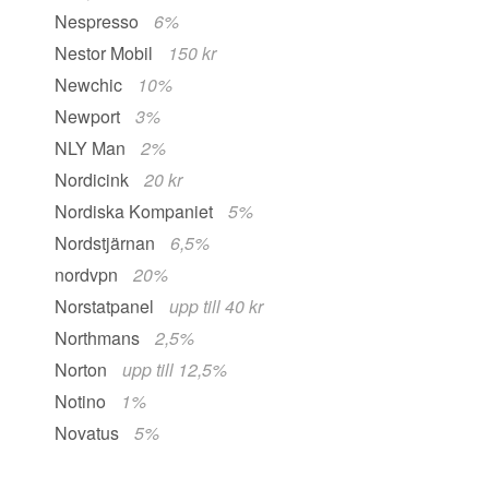
Nespresso
6%
Nestor Mobil
150 kr
Newchic
10%
Newport
3%
NLY Man
2%
Nordicink
20 kr
Nordiska Kompaniet
5%
Nordstjärnan
6,5%
nordvpn
20%
Norstatpanel
upp till 40 kr
Northmans
2,5%
Norton
upp till 12,5%
Notino
1%
Novatus
5%