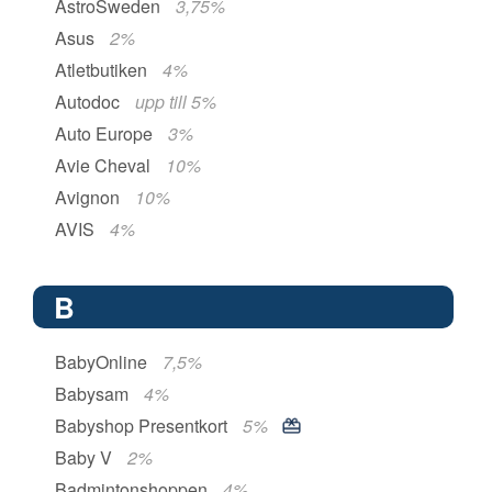
AstroSweden
3,75%
Asus
2%
Atletbutiken
4%
Autodoc
upp till 5%
Auto Europe
3%
Avie Cheval
10%
Avignon
10%
AVIS
4%
B
BabyOnline
7,5%
Babysam
4%
Babyshop Presentkort
5%
Baby V
2%
Badmintonshoppen
4%