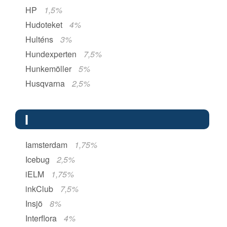
HP
1,5%
Hudoteket
4%
Hulténs
3%
Hundexperten
7,5%
Hunkemöller
5%
Husqvarna
2,5%
I
Iamsterdam
1,75%
Icebug
2,5%
iELM
1,75%
inkClub
7,5%
Insjö
8%
Interflora
4%