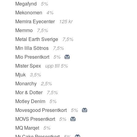
Megafynd
5%
Mekonomen
4%
Memira Eyecenter
125 kr
Memmo
7,5%
Metal Earth Sverige
7,5%
Min lilla Sötnos
7,5%
Mio Presentkort
5%
Mister Spex
upp till 5%
Mjuk
3,5%
Monarchy
2,5%
Mor & Dotter
7,5%
Motley Denim
5%
Movesgood Presentkort
5%
MOVS Presentkort
5%
MQ Marqet
5%
Mr Cake Presentkort
5%