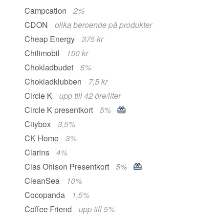
Campcation
2%
CDON
olika beroende på produkter
Cheap Energy
375 kr
Chilimobil
150 kr
Chokladbudet
5%
Chokladklubben
7,5 kr
Circle K
upp till 42 öre/liter
Circle K presentkort
5%
Citybox
3,5%
CK Home
3%
Clarins
4%
Clas Ohlson Presentkort
5%
CleanSea
10%
Cocopanda
1,5%
Coffee Friend
upp till 5%