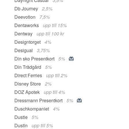
Daynight Casual
3,5%
Db Journey
2,5%
Deevotion
7,5%
Dentaworks
upp till 15%
Dentway
upp till 100 kr
Designtorget
4%
Desigual
3,75%
Din sko Presentkort
5%
Din Trädgård
5%
Direct Ferries
upp till 2%
Disney Store
2%
DOZ Apotek
upp till 4%
Dressmann Presentkort
5%
Duschkompaniet
4%
Dustie
5%
Dustin
upp till 5%