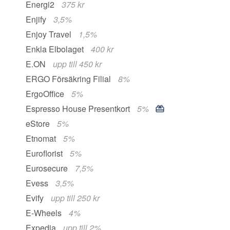
Energi2
375 kr
Enjify
3,5%
Enjoy Travel
1,5%
Enkla Elbolaget
400 kr
E.ON
upp till 450 kr
ERGO Försäkring Filial
8%
ErgoOffice
5%
Espresso House Presentkort
5%
eStore
5%
Etnomat
5%
Euroflorist
5%
Eurosecure
7,5%
Evess
3,5%
Evify
upp till 250 kr
E-Wheels
4%
Expedia
upp till 2%