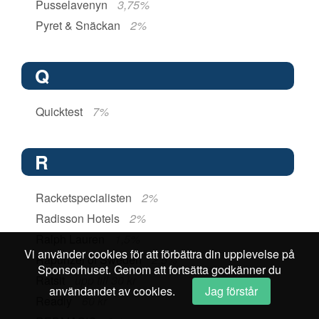
Pusselavenyn
3,75%
Pyret & Snäckan
2%
Q
Quicktest
7%
R
Racketspecialisten
2%
Radisson Hotels
2%
Ralph Lauren
1,5%
Vi använder cookies för att förbättra din upplevelse på
Rapunzel of Sweden
2,5%
Sponsorhuset. Genom att fortsätta godkänner du
Ratsit
upp till 30 kr
användandet av cookies.
Jag förstår
Readly
60 kr