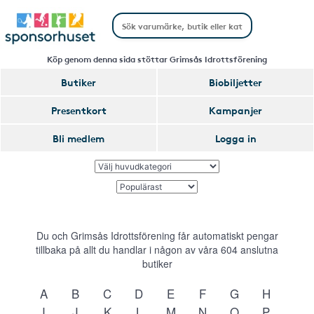
Köp genom denna sida stöttar Grimsås Idrottsförening
Butiker
Biobiljetter
Presentkort
Kampanjer
Bli medlem
Logga in
Du och Grimsås Idrottsförening får automatiskt pengar
tillbaka på allt du handlar i någon av våra
604
anslutna
butiker
A
B
C
D
E
F
G
H
I
J
K
L
M
N
O
P