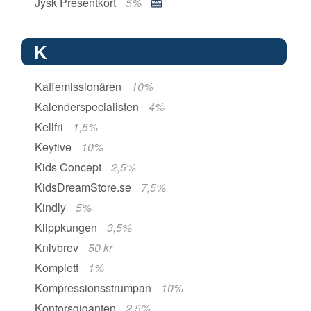
Jysk Presentkort
5%
K
Kaffemissionären
10%
Kalenderspecialisten
4%
Kellfri
1,5%
Keytive
10%
Kids Concept
2,5%
KidsDreamStore.se
7,5%
Kindly
5%
Klippkungen
3,5%
Knivbrev
50 kr
Komplett
1%
Kompressionsstrumpan
10%
Kontorsgiganten
2,5%