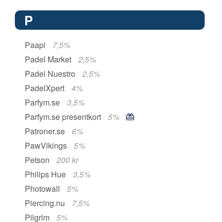
P
Paapi
7,5%
Padel Market
2,5%
Padel Nuestro
2,5%
PadelXpert
4%
Parfym.se
3,5%
Parfym.se presentkort
5%
Patroner.se
6%
PawVikings
5%
Petson
200 kr
Philips Hue
3,5%
Photowall
5%
Piercing.nu
7,5%
Pilgrim
5%