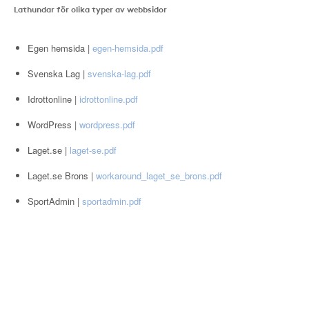
Lathundar för olika typer av webbsidor
Egen hemsida |
egen-hemsida.pdf
Svenska Lag |
svenska-lag.pdf
Idrottonline |
idrottonline.pdf
WordPress |
wordpress.pdf
Laget.se |
laget-se.pdf
Laget.se Brons |
workaround_laget_se_brons.pdf
SportAdmin |
sportadmin.pdf