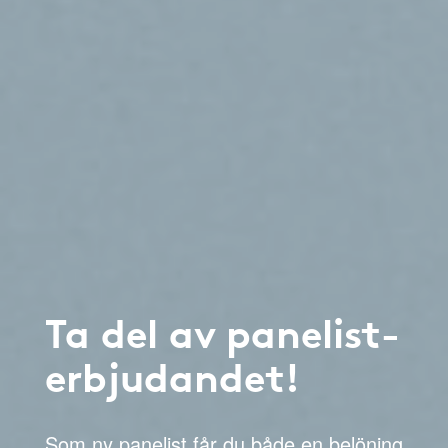
Ta del av panelist-
erbjudandet!
Som ny panelist får du både en belöning