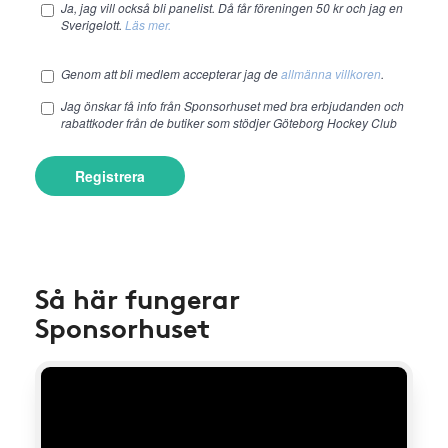
Ja, jag vill också bli panelist. Då får föreningen 50 kr och jag en
Sverigelott.
Läs mer.
Genom att bli medlem accepterar jag de
allmänna villkoren
.
Jag önskar få info från Sponsorhuset med bra erbjudanden och
rabattkoder från de butiker som stödjer Göteborg Hockey Club
Registrera
Så här fungerar
Sponsorhuset