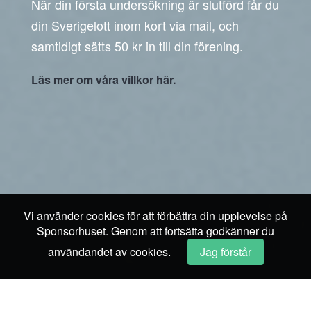
När din första undersökning är slutförd får du
din Sverigelott inom kort via mail, och
samtidigt sätts 50 kr in till din förening.
Läs mer om våra villkor här.
Vi använder cookies för att förbättra din upplevelse på
Sponsorhuset. Genom att fortsätta godkänner du
användandet av cookies.
Jag förstår