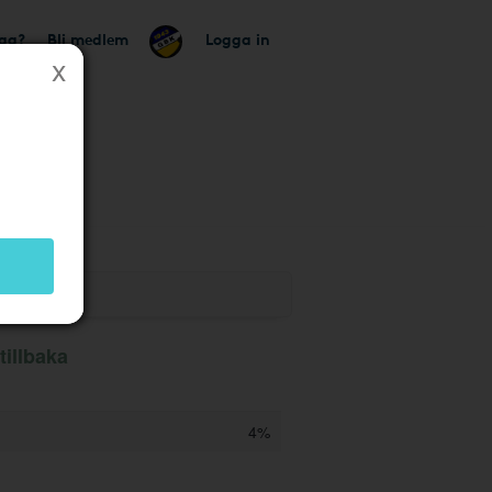
tag?
Bli medlem
Logga in
illbaka
4%