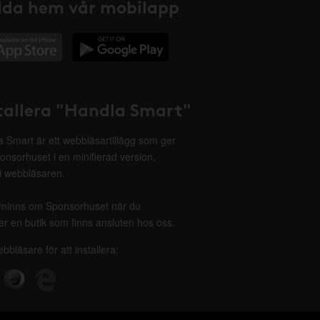
da hem vår mobilapp
tallera "Handla Smart"
 Smart är ett webbläsartillägg som ger
onsorhuset i en minifierad version,
 i webbläsaren.
minns om Sponsorhuset när du
r en butik som finns ansluten hos oss.
ebbläsare för att installera: