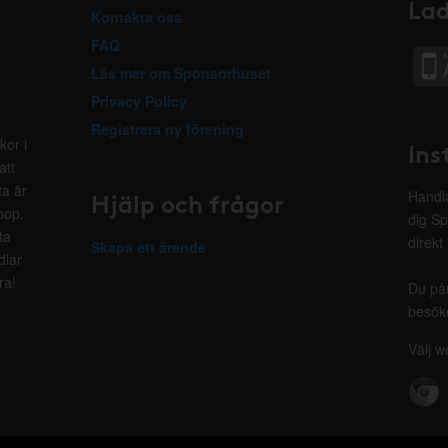
Lad
Kontakta oss
FAQ
Läs mer om Sponsorhuset
Privacy Policy
Registrera ny förening
kor i
Ins
att
ta är
Hjälp och frågor
Handla
hop.
dig Sp
ta
direkt
Skapa ett ärende
dlar
ra!
Du på
besöke
Välj w