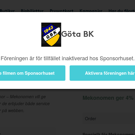
Butiker
Biobiljetter
Presentkort
Kampanjer
Har du före
Göta BK
Ger 4%
Besök butik
Föreningen är för tillfället inaktiverad hos Sponsorhuset.
e filmen om Sponsorhuset
Aktivera föreningen här
Information
or – Mekonomen vill ge
Mekonomen ger 4% t
för de erbjuder både service
er på webben.
Order
r
Speciellt för Mekonomen
: