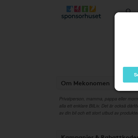
S
Om Mekonomen
Privatperson, mamma, pappa eller morm
alla ett enklare BilLiv. Det är också där
av din bil och ett stort utbud av produkt
Kampanjer & Rabattkode