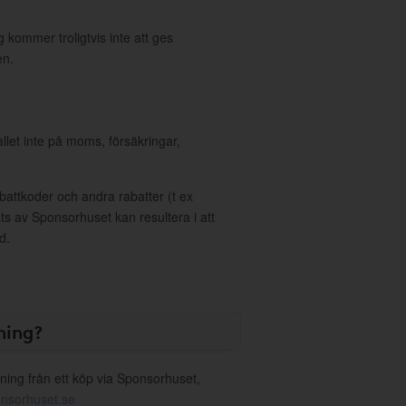
 kommer troligtvis inte att ges
en.
allet inte på moms, försäkringar,
ttkoder och andra rabatter (t ex
s av Sponsorhuset kan resultera i att
d.
ning?
ning från ett köp via Sponsorhuset,
nsorhuset.se