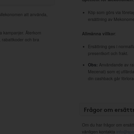
Köp som görs via företag
ll Mekonomen att använda,
ersättning av Mekonom
va kampanjer. Återkom
Allmänna villkor
:
, rabattkoder och bra
Ersättning ges i normalf
presentkort och frakt.
Obs:
Användande av raba
Mecenat) som ej utfärdat
din cashback går förlora
Frågor om ersätt
Om du har frågor om ersätt
vänligen kontakta
info@spo