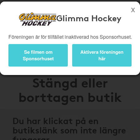
Glimma Hockey
Köp genom denna sida stöttar Glimma Hockey
Föreningen är för tillfället inaktiverad hos Sponsorhuset.
Butiker
Biobiljetter
Presentkort
Kampanjer
Se filmen om
Aktivera föreningen
Sponsorhuset
här
Bli medlem
Logga in
Stängd eller
borttagen butik
Du har klickat på en
butikslänk som inte längre
fungerar.