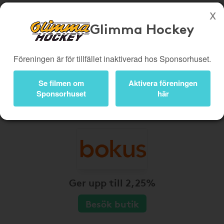
Glimma Hockey
Köp genom denna sida stöttar Glimma Hockey
Föreningen är för tillfället inaktiverad hos Sponsorhuset.
Butiker
Biobiljetter
Presentkort
Kampanjer
Se filmen om
Aktivera föreningen
Sponsorhuset
här
Bli medlem
Logga in
Ger upp till 2,25%
Besök butik