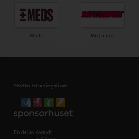
Meds
Matsmart
Stötta föreningslivet
En del av AwardIt