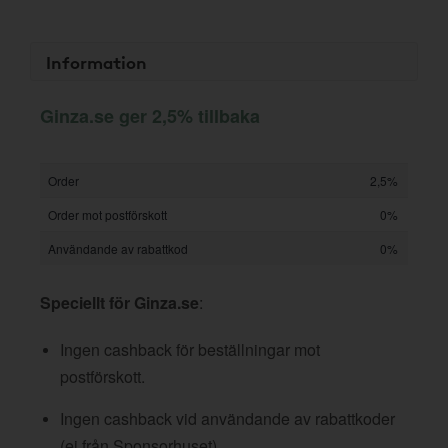
Information
Ginza.se ger 2,5% tillbaka
Order
2,5%
Order mot postförskott
0%
Användande av rabattkod
0%
Speciellt för Ginza.se
:
Ingen cashback för beställningar mot
postförskott.
Ingen cashback vid användande av rabattkoder
(ej från Sponsorhuset).