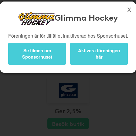
Glimma Hockey
Köp genom denna sida stöttar Glimma Hockey
Föreningen är för tillfället inaktiverad hos Sponsorhuset.
Butiker
Biobiljetter
Presentkort
Kampanjer
Se filmen om
Aktivera föreningen
Sponsorhuset
här
Bli medlem
Logga in
Ger 2,5%
Besök butik