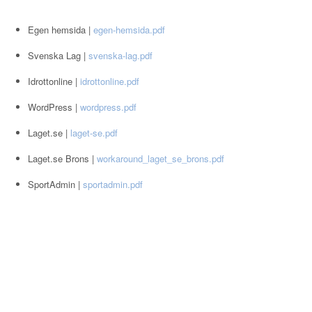
Egen hemsida |
egen-hemsida.pdf
Svenska Lag |
svenska-lag.pdf
Idrottonline |
idrottonline.pdf
WordPress |
wordpress.pdf
Laget.se |
laget-se.pdf
Laget.se Brons |
workaround_laget_se_brons.pdf
SportAdmin |
sportadmin.pdf