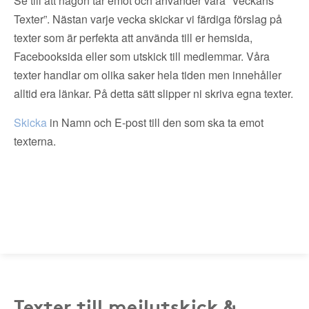
Se till att någon tar emot och använder våra ”Veckans
Texter”. Nästan varje vecka skickar vi färdiga förslag på
texter som är perfekta att använda till er hemsida,
Facebooksida eller som utskick till medlemmar. Våra
texter handlar om olika saker hela tiden men innehåller
alltid era länkar. På detta sätt slipper ni skriva egna texter.
Skicka
in Namn och E-post till den som ska ta emot
texterna.
Texter till mejlutskick &