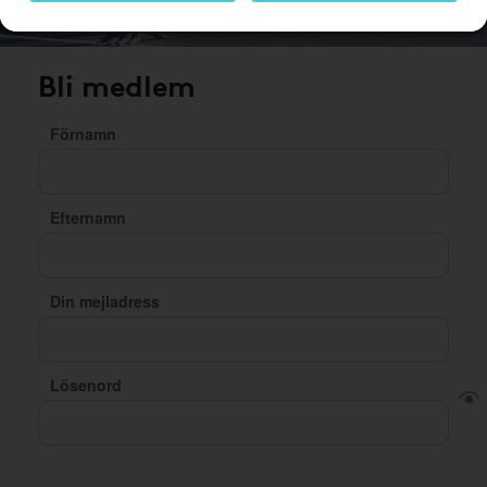
Bli medlem
Förnamn
Efternamn
Din mejladress
Lösenord