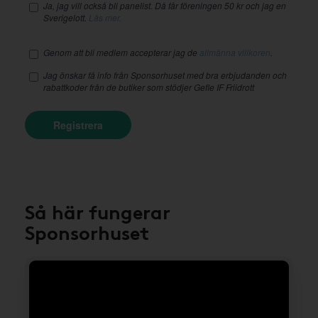
Ja, jag vill också bli panelist. Då får föreningen 50 kr och jag en
Sverigelott.
Läs mer.
Genom att bli medlem accepterar jag de
allmänna villkoren
.
Jag önskar få info från Sponsorhuset med bra erbjudanden och
rabattkoder från de butiker som stödjer Gefle IF Friidrott
Registrera
Så här fungerar
Sponsorhuset