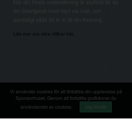
När din första undersökning är slutförd får du
din Sverigelott inom kort via mail, och
samtidigt sätts 50 kr in till din förening.
Läs mer om våra villkor här.
Vi använder cookies för att förbättra din upplevelse på
Sponsorhuset. Genom att fortsätta godkänner du
användandet av cookies.
Jag förstår