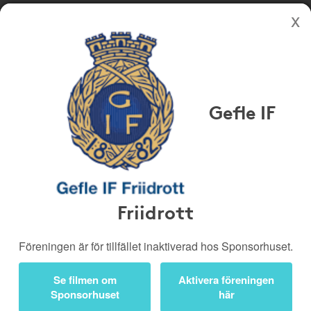
Köp genom denna sida stöttar Gefle IF Friidrott
Butiker
Biobiljetter
Gefle IF
Presentkort
Kampanjer
Bli medlem
Logga in
Friidrott
Bli medlem gratis och
få pengar tillbaka på
Föreningen är för tillfället inaktiverad hos Sponsorhuset.
dina nätköp från 604
nätbutiker!
Se filmen om
Aktivera föreningen
Sponsorhuset
här