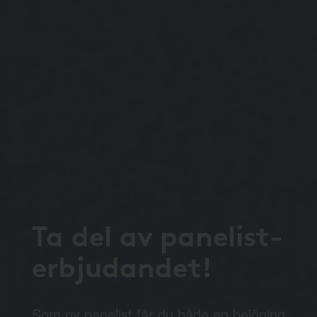
Ta del av panelist-
erbjudandet!
Som ny panelist får du både en belöning