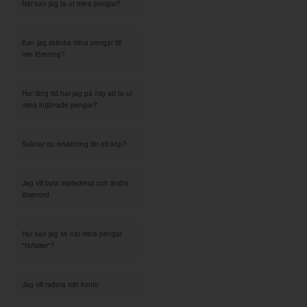
När kan jag ta ut mina pengar?
Kan jag skänka mina pengar till
min förening?
Hur lång tid har jag på mig att ta ut
mina intjänade pengar?
Saknar du ersättning för ett köp?
Jag vill byta mailadress och ändra
lösenord
Hur kan jag se när mina pengar
"förfaller"?
Jag vill radera mitt konto