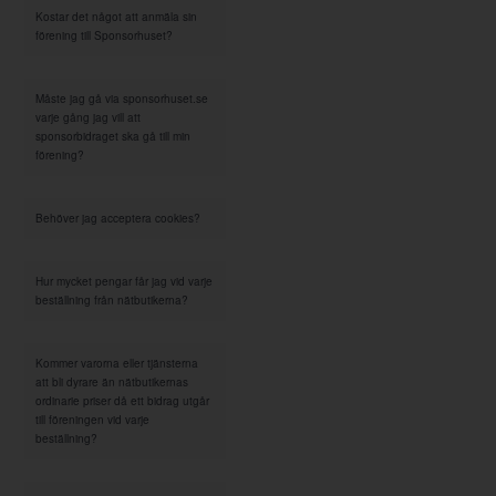
Kostar det något att anmäla sin
förening till Sponsorhuset?
Måste jag gå via sponsorhuset.se
varje gång jag vill att
sponsorbidraget ska gå till min
förening?
Behöver jag acceptera cookies?
Hur mycket pengar får jag vid varje
beställning från nätbutikerna?
Kommer varorna eller tjänsterna
att bli dyrare än nätbutikernas
ordinarie priser då ett bidrag utgår
till föreningen vid varje
beställning?