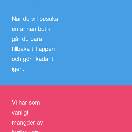
När du vill besöka
en annan butik
går du bara
tillbaka till appen
och gör likadant
igen.
Vi har som
vanligt
mängder av