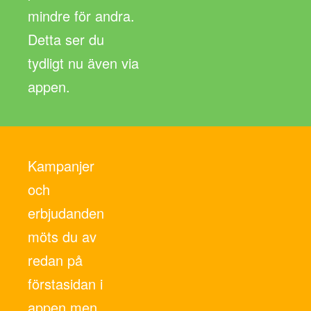
mindre för andra.
Detta ser du
tydligt nu även via
appen.
Kampanjer
och
erbjudanden
möts du av
redan på
förstasidan i
appen men