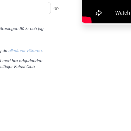
r föreningen 50 kr och jag
ag de
allmänna villkoren
.
et med bra erbjudanden
stödjer Futsal Club