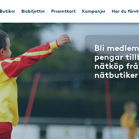
Butiker
Biobiljetter
Presentkort
Kampanjer
Har du före
Bli medlem
pengar til
nätköp frå
nätbutiker