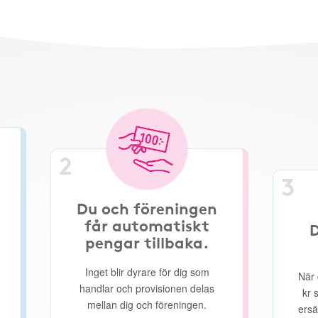
2
3
Du och föreningen
får automatiskt
D
pengar tillbaka.
Inget blir dyrare för dig som
När 
handlar och provisionen delas
kr 
mellan dig och föreningen.
ersä