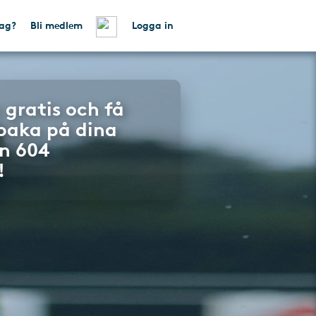
tag?
Bli medlem
Logga in
 gratis och få
lbaka på dina
n 604
!