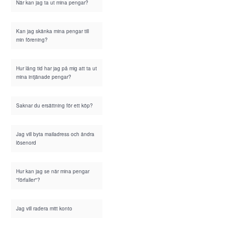
När kan jag ta ut mina pengar?
Kan jag skänka mina pengar till
min förening?
Hur lång tid har jag på mig att ta ut
mina intjänade pengar?
Saknar du ersättning för ett köp?
Jag vill byta mailadress och ändra
lösenord
Hur kan jag se när mina pengar
"förfaller"?
Jag vill radera mitt konto