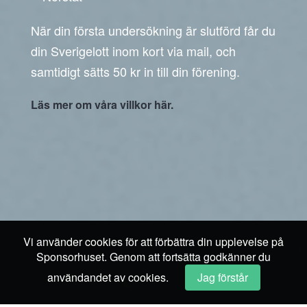
När din första undersökning är slutförd får du
din Sverigelott inom kort via mail, och
samtidigt sätts 50 kr in till din förening.
Läs mer om våra villkor här.
Vi använder cookies för att förbättra din upplevelse på
Sponsorhuset. Genom att fortsätta godkänner du
användandet av cookies.
Jag förstår