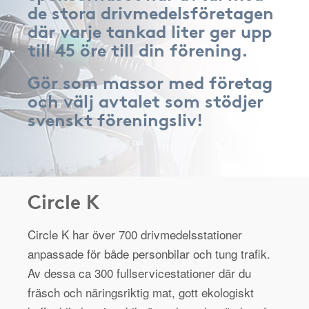
de stora drivmedelsföretagen
där varje tankad liter ger upp
till 45 öre till din förening.
Gör som massor med företag
och välj avtalet som stödjer
svenskt föreningsliv!
Circle K
Circle K har över 700 drivmedelsstationer
anpassade för både personbilar och tung trafik.
Av dessa ca 300 fullservicestationer där du
fräsch och näringsriktig mat, gott ekologiskt