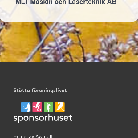
MLT Maskin och Laserteknik AB
Stötta föreningslivet
En del av AwardIt