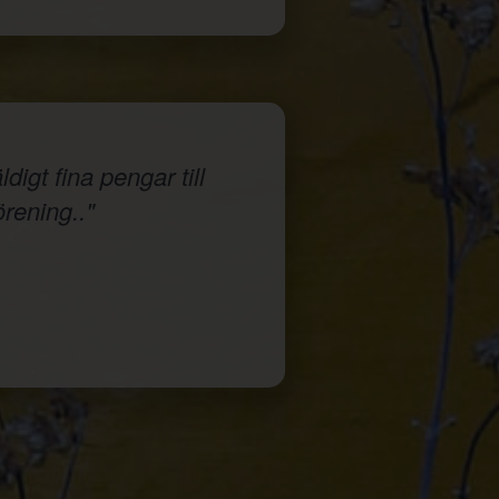
igt fina pengar till
örening.."