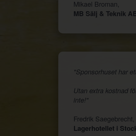
Mikael Broman,
MB Sälj & Teknik A
"Sponsorhuset har ett
Utan extra kostnad för
inte!"
Fredrik Saegebrecht,
Lagerhotellet i Sto