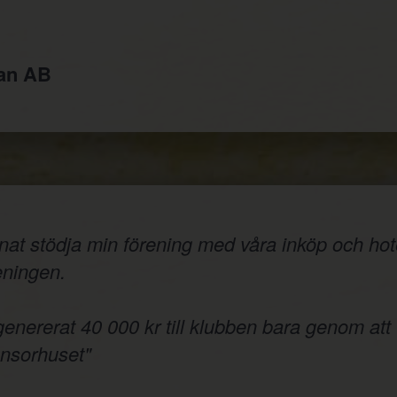
jan AB
nnat stödja min förening med våra inköp och hote
reningen.
 genererat 40 000 kr till klubben bara genom att
onsorhuset"