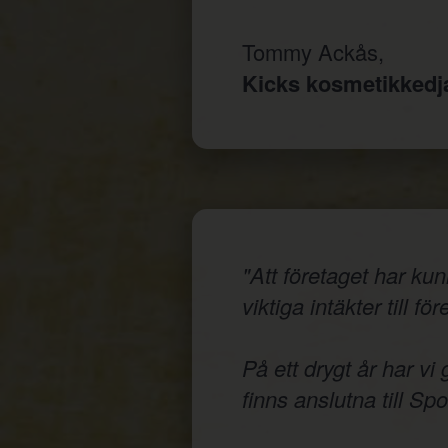
Tommy Ackås,
Kicks kosmetikked
"Att företaget har ku
viktiga intäkter till fö
På ett drygt år har vi
finns anslutna till Sp