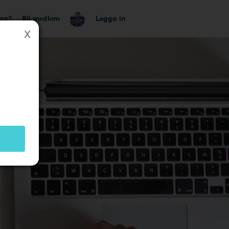
tag?
Bli medlem
Logga in