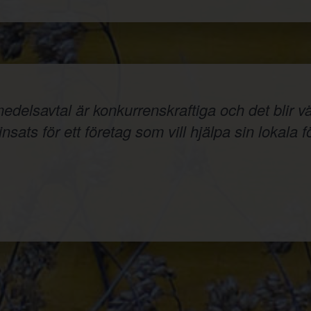
elsavtal är konkurrenskraftiga och det blir väld
nsats för ett företag som vill hjälpa sin lokala f