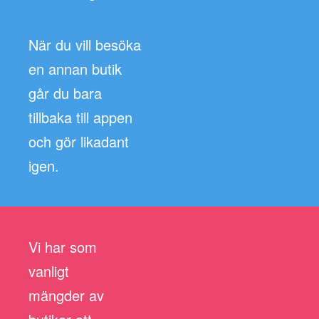
När du vill besöka
en annan butik
går du bara
tillbaka till appen
och gör likadant
igen.
Vi har som
vanligt
mängder av