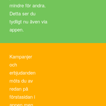
mindre för andra.
Detta ser du
tydligt nu även via
appen.
Kampanjer
och
erbjudanden
möts du av
redan på
förstasidan i
appen men