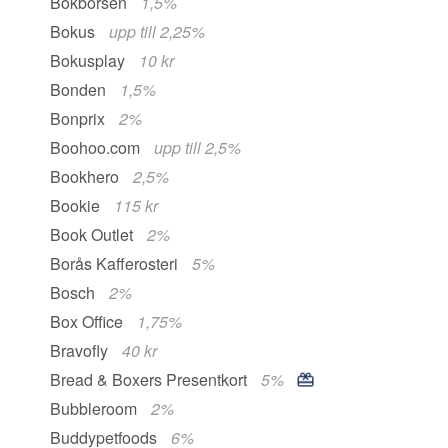
Bokbörsen
1,5%
Bokus
upp till 2,25%
Bokusplay
10 kr
Bonden
1,5%
Bonprix
2%
Boohoo.com
upp till 2,5%
Bookhero
2,5%
Bookie
115 kr
Book Outlet
2%
Borås Kafferosteri
5%
Bosch
2%
Box Office
1,75%
Bravofly
40 kr
Bread & Boxers Presentkort
5%
Bubbleroom
2%
Buddypetfoods
6%