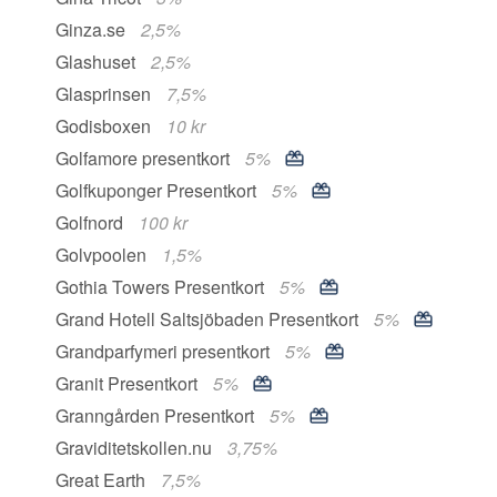
Ginza.se
2,5%
Glashuset
2,5%
Glasprinsen
7,5%
Godisboxen
10 kr
Golfamore presentkort
5%
Golfkuponger Presentkort
5%
Golfnord
100 kr
Golvpoolen
1,5%
Gothia Towers Presentkort
5%
Grand Hotell Saltsjöbaden Presentkort
5%
Grandparfymeri presentkort
5%
Granit Presentkort
5%
Granngården Presentkort
5%
Graviditetskollen.nu
3,75%
Great Earth
7,5%