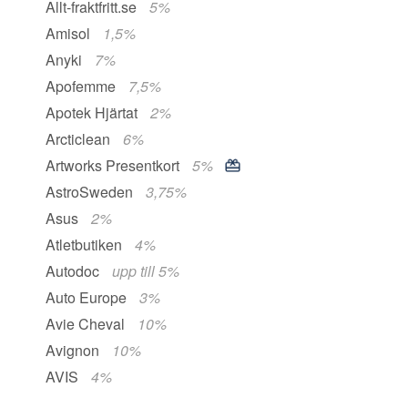
Allt-fraktfritt.se
5%
Amisol
1,5%
Anyki
7%
Apofemme
7,5%
Apotek Hjärtat
2%
Arcticlean
6%
Artworks Presentkort
5%
AstroSweden
3,75%
Asus
2%
Atletbutiken
4%
Autodoc
upp till 5%
Auto Europe
3%
Avie Cheval
10%
Avignon
10%
AVIS
4%