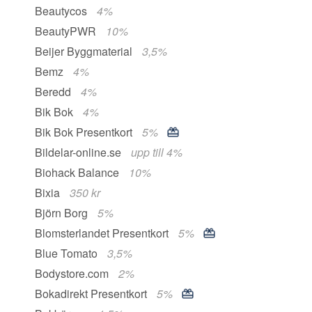
Beautycos
4%
BeautyPWR
10%
Beijer Byggmaterial
3,5%
Bemz
4%
Beredd
4%
Bik Bok
4%
Bik Bok Presentkort
5%
Bildelar-online.se
upp till 4%
Biohack Balance
10%
Bixia
350 kr
Björn Borg
5%
Blomsterlandet Presentkort
5%
Blue Tomato
3,5%
Bodystore.com
2%
Bokadirekt Presentkort
5%