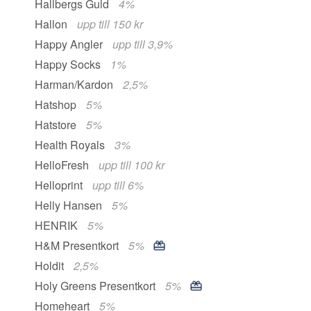
Hallbergs Guld
4%
Hallon
upp till 150 kr
Happy Angler
upp till 3,9%
Happy Socks
1%
Harman/Kardon
2,5%
Hatshop
5%
Hatstore
5%
Health Royals
3%
HelloFresh
upp till 100 kr
Helloprint
upp till 6%
Helly Hansen
5%
HENRIK
5%
H&M Presentkort
5%
Holdit
2,5%
Holy Greens Presentkort
5%
Homeheart
5%