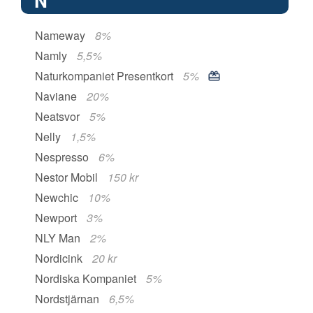
N
Nameway
8%
Namly
5,5%
Naturkompaniet Presentkort
5%
Naviane
20%
Neatsvor
5%
Nelly
1,5%
Nespresso
6%
Nestor Mobil
150 kr
Newchic
10%
Newport
3%
NLY Man
2%
Nordicink
20 kr
Nordiska Kompaniet
5%
Nordstjärnan
6,5%