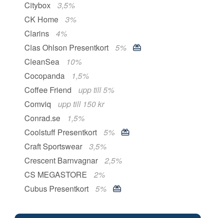
Citybox
3,5%
CK Home
3%
Clarins
4%
Clas Ohlson Presentkort
5%
CleanSea
10%
Cocopanda
1,5%
Coffee Friend
upp till 5%
Comviq
upp till 150 kr
Conrad.se
1,5%
Coolstuff Presentkort
5%
Craft Sportswear
3,5%
Crescent Barnvagnar
2,5%
CS MEGASTORE
2%
Cubus Presentkort
5%