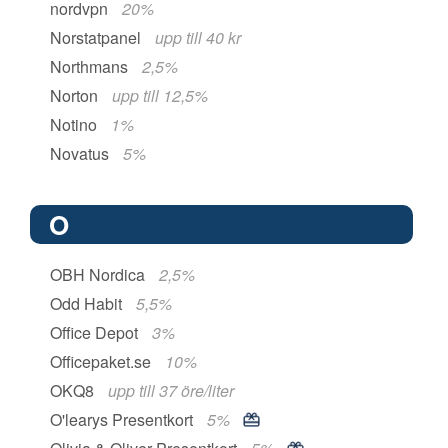
nordvpn
20%
Norstatpanel
upp till 40 kr
Northmans
2,5%
Norton
upp till 12,5%
Notino
1%
Novatus
5%
O
OBH Nordica
2,5%
Odd Habit
5,5%
Office Depot
3%
Officepaket.se
10%
OKQ8
upp till 37 öre/liter
O'learys Presentkort
5%