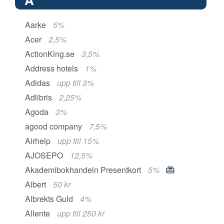
Aarke
5%
Acer
2,5%
ActionKing.se
3,5%
Address hotels
1%
Adidas
upp till 3%
Adlibris
2,25%
Agoda
3%
agood company
7,5%
Airhelp
upp till 15%
AJOSEPO
12,5%
Akademibokhandeln Presentkort
5%
Albert
50 kr
Albrekts Guld
4%
Allente
upp till 250 kr