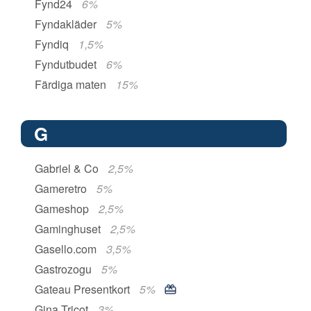
Fynd24
6%
Fyndakläder
5%
Fyndiq
1,5%
Fyndutbudet
6%
Färdiga maten
15%
G
Gabriel & Co
2,5%
Gameretro
5%
Gameshop
2,5%
Gaminghuset
2,5%
Gasello.com
3,5%
Gastrozogu
5%
Gateau Presentkort
5%
Gina Tricot
3%