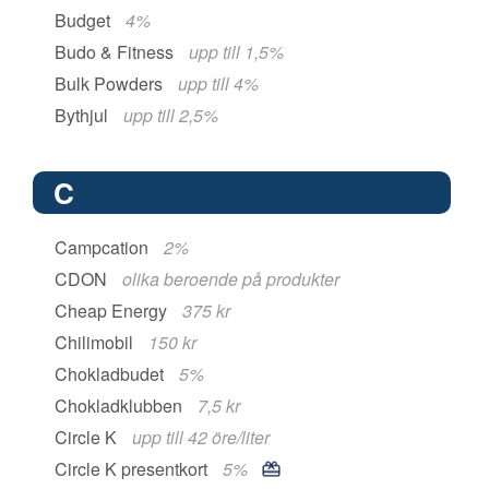
Budget
4%
Budo & Fitness
upp till 1,5%
Bulk Powders
upp till 4%
Bythjul
upp till 2,5%
C
Campcation
2%
CDON
olika beroende på produkter
Cheap Energy
375 kr
Chilimobil
150 kr
Chokladbudet
5%
Chokladklubben
7,5 kr
Circle K
upp till 42 öre/liter
Circle K presentkort
5%