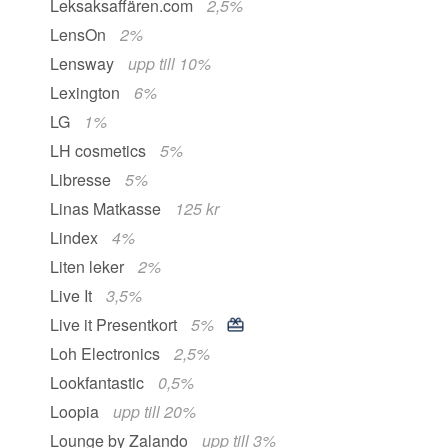
Leksaksaffären.com
2,5%
LensOn
2%
Lensway
upp till 10%
Lexington
6%
LG
1%
LH cosmetics
5%
Libresse
5%
Linas Matkasse
125 kr
Lindex
4%
Liten leker
2%
Live It
3,5%
Live it Presentkort
5%
Loh Electronics
2,5%
Lookfantastic
0,5%
Loopia
upp till 20%
Lounge by Zalando
upp till 3%