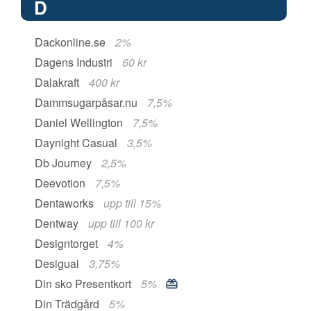
D
Dackonline.se
2%
Dagens Industri
60 kr
Dalakraft
400 kr
Dammsugarpåsar.nu
7,5%
Daniel Wellington
7,5%
Daynight Casual
3,5%
Db Journey
2,5%
Deevotion
7,5%
Dentaworks
upp till 15%
Dentway
upp till 100 kr
Designtorget
4%
Desigual
3,75%
Din sko Presentkort
5%
Din Trädgård
5%