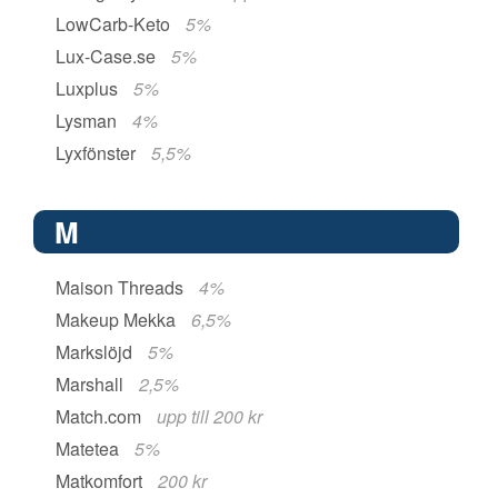
LowCarb-Keto
5%
Lux-Case.se
5%
Luxplus
5%
Lysman
4%
Lyxfönster
5,5%
M
Maison Threads
4%
Makeup Mekka
6,5%
Markslöjd
5%
Marshall
2,5%
Match.com
upp till 200 kr
Matetea
5%
Matkomfort
200 kr