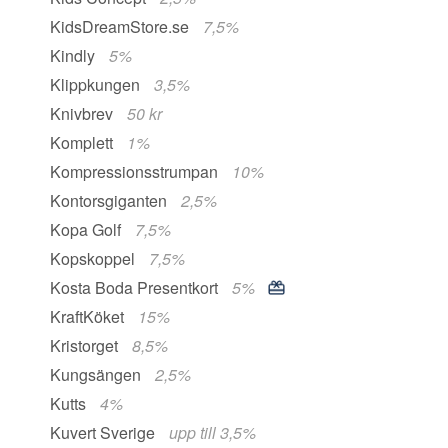
KidsDreamStore.se
7,5%
Kindly
5%
Klippkungen
3,5%
Knivbrev
50 kr
Komplett
1%
Kompressionsstrumpan
10%
Kontorsgiganten
2,5%
Kopa Golf
7,5%
Kopskoppel
7,5%
Kosta Boda Presentkort
5%
KraftKöket
15%
Kristorget
8,5%
Kungsängen
2,5%
Kutts
4%
Kuvert Sverige
upp till 3,5%