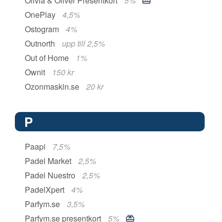
Olivia & Oliver Presentkort
5%
OnePlay
4,5%
Ostogram
4%
Outnorth
upp till 2,5%
Out of Home
1%
Ownit
150 kr
Ozonmaskin.se
20 kr
P
Paapi
7,5%
Padel Market
2,5%
Padel Nuestro
2,5%
PadelXpert
4%
Parfym.se
3,5%
Parfym.se presentkort
5%