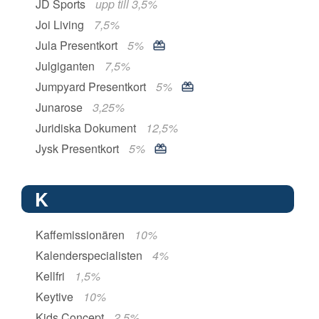
JD Sports
upp till 3,5%
Joi Living
7,5%
Jula Presentkort
5%
Julgiganten
7,5%
Jumpyard Presentkort
5%
Junarose
3,25%
Juridiska Dokument
12,5%
Jysk Presentkort
5%
K
Kaffemissionären
10%
Kalenderspecialisten
4%
Kellfri
1,5%
Keytive
10%
Kids Concept
2,5%