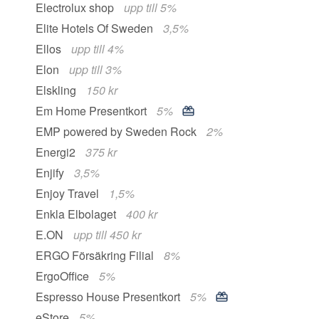
Electrolux shop
upp till 5%
Elite Hotels Of Sweden
3,5%
Ellos
upp till 4%
Elon
upp till 3%
Elskling
150 kr
Em Home Presentkort
5%
EMP powered by Sweden Rock
2%
Energi2
375 kr
Enjify
3,5%
Enjoy Travel
1,5%
Enkla Elbolaget
400 kr
E.ON
upp till 450 kr
ERGO Försäkring Filial
8%
ErgoOffice
5%
Espresso House Presentkort
5%
eStore
5%