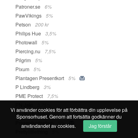
Patroner.se
6%
PawVikings
5%
Petson
200 kr
Philips Hue
3,5%
Photowall
5%
Piercing.nu
7,5%
Pilgrim
5%
Pixum
5%
Plantagen Presentkort
5%
P Lindberg
3%
PME Protect
7,5%
PN Jakt
3,75%
Vi använder cookies för att förbättra din upplevelse på
Postkodlotteriet
40 kr
Sponsorhuset. Genom att fortsätta godkänner du
Presentkortsshop
5%
användandet av cookies.
Jag förstår
Prettylittlething
5%