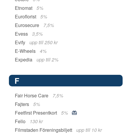
Etnomat
5%
Euroflorist
5%
Eurosecure
7,5%
Evess
3,5%
Evify
upp till 250 kr
E-Wheels
4%
Expedia
upp till 2%
F
Fair Horse Care
7,5%
Fajters
5%
Feetfirst Presentkort
5%
Fello
130 kr
Filmstaden Föreningsbiljett
upp till 10 kr