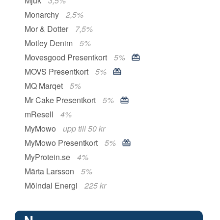
Mjuk
3,5%
Monarchy
2,5%
Mor & Dotter
7,5%
Motley Denim
5%
Movesgood Presentkort
5%
MOVS Presentkort
5%
MQ Marqet
5%
Mr Cake Presentkort
5%
mResell
4%
MyMowo
upp till 50 kr
MyMowo Presentkort
5%
MyProtein.se
4%
Märta Larsson
5%
Mölndal Energi
225 kr