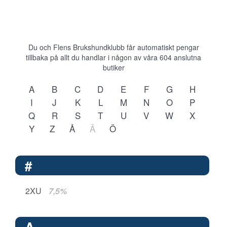
Du och Flens Brukshundklubb får automatiskt pengar
tillbaka på allt du handlar i någon av våra
604
anslutna
butiker
A
B
C
D
E
F
G
H
I
J
K
L
M
N
O
P
Q
R
S
T
U
V
W
X
Y
Z
Å
Ä
Ö
#
2XU
7,5%
A