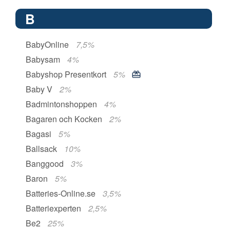
B
BabyOnline
7,5%
Babysam
4%
Babyshop Presentkort
5%
Baby V
2%
Badmintonshoppen
4%
Bagaren och Kocken
2%
Bagasi
5%
Ballsack
10%
Banggood
3%
Baron
5%
Batteries-Online.se
3,5%
Batteriexperten
2,5%
Be2
25%