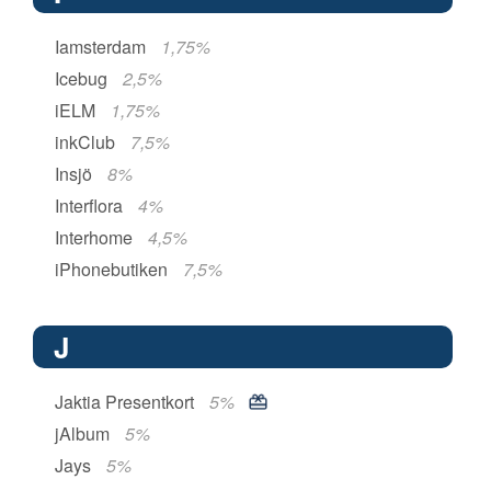
Iamsterdam
1,75%
Icebug
2,5%
iELM
1,75%
inkClub
7,5%
Insjö
8%
Interflora
4%
Interhome
4,5%
iPhonebutiken
7,5%
J
Jaktia Presentkort
5%
jAlbum
5%
Jays
5%