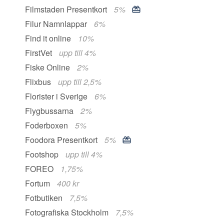
Filmstaden Presentkort
5%
Filur Namnlappar
6%
Find it online
10%
FirstVet
upp till 4%
Fiske Online
2%
Flixbus
upp till 2,5%
Florister i Sverige
6%
Flygbussarna
2%
Foderboxen
5%
Foodora Presentkort
5%
Footshop
upp till 4%
FOREO
1,75%
Fortum
400 kr
Fotbutiken
7,5%
Fotografiska Stockholm
7,5%