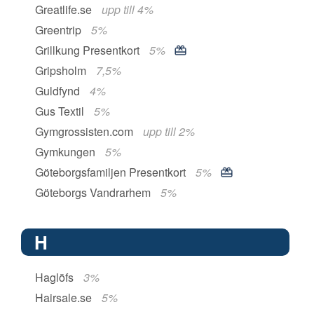
Greatlife.se
upp till 4%
Greentrip
5%
Grillkung Presentkort
5%
Gripsholm
7,5%
Guldfynd
4%
Gus Textil
5%
Gymgrossisten.com
upp till 2%
Gymkungen
5%
Göteborgsfamiljen Presentkort
5%
Göteborgs Vandrarhem
5%
H
Haglöfs
3%
Hairsale.se
5%