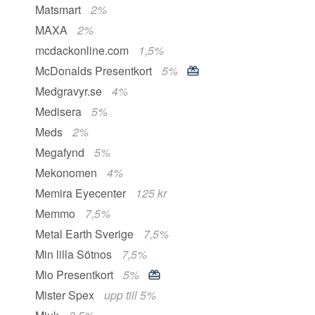
Matsmart
2%
MAXA
2%
mcdackonline.com
1,5%
McDonalds Presentkort
5%
Medgravyr.se
4%
Medisera
5%
Meds
2%
Megafynd
5%
Mekonomen
4%
Memira Eyecenter
125 kr
Memmo
7,5%
Metal Earth Sverige
7,5%
Min lilla Sötnos
7,5%
Mio Presentkort
5%
Mister Spex
upp till 5%