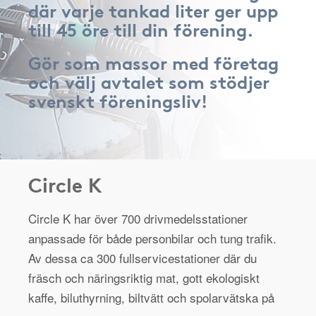
där varje tankad liter ger upp
till 45 öre till din förening.
Gör som massor med företag
och välj avtalet som stödjer
svenskt föreningsliv!
Circle K
Circle K har över 700 drivmedelsstationer
anpassade för både personbilar och tung trafik.
Av dessa ca 300 fullservicestationer där du
fräsch och näringsriktig mat, gott ekologiskt
kaffe, biluthyrning, biltvätt och spolarvätska på