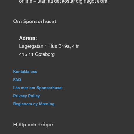
online – utan att det kostar dig något extra!
Om Sponsorhuset
Adress
:
Lagergatan 1 Hus B19a, 4 tr
415 11 Göteborg
Kontakta oss
FAQ
Läs mer om Sponsorhuset
Privacy Policy
Registrera ny förening
Hjälp och frågor