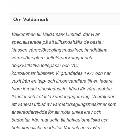
Om Valdamark
Välkommen till Valdamark Limited, där vi är
specialiserade på att tillhandahålla de bästa i
klassen värmeförseglingsmaskiner, handhållna
värmeförseglare, folieförpackningar och
högkvalitativa foliepåsar och VCI-
korrosionsinhibitorer. Vi grundades 1977 och har
vuxit från en tejp- och limomvandlare till en ledare
inom förpackningsindustrin, känd för våra snabba
tjänster och trofasta kundengagemang. Vi erbjuder
ett varierat utbud av värmeförseglingsmaskiner som
är skräddarsydda för att möta unika krav och
budgetar, från manuella till halvautomatiska och
helautomatiska modeller. Var och en av våra