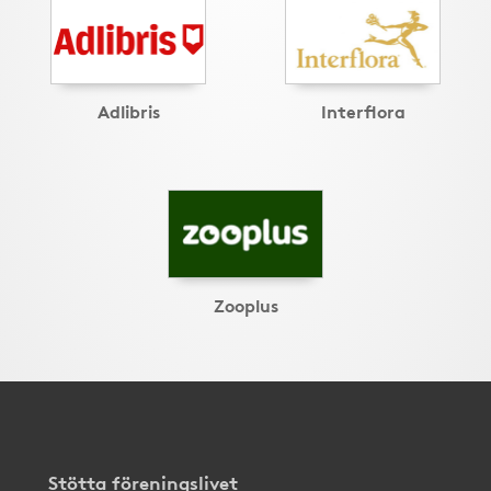
Adlibris
Interflora
Zooplus
Stötta föreningslivet