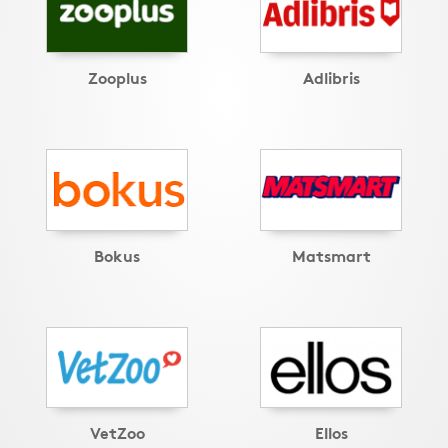
Zooplus
Adlibris
Bokus
Matsmart
VetZoo
Ellos