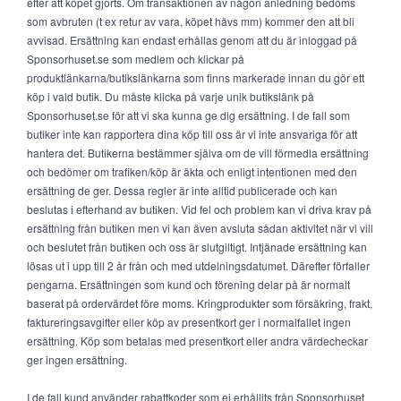
efter att köpet gjorts. Om transaktionen av någon anledning bedöms
som avbruten (t ex retur av vara, köpet hävs mm) kommer den att bli
avvisad. Ersättning kan endast erhållas genom att du är inloggad på
Sponsorhuset.se som medlem och klickar på
produktlänkarna/butikslänkarna som finns markerade innan du gör ett
köp i vald butik. Du måste klicka på varje unik butikslänk på
Sponsorhuset.se för att vi ska kunna ge dig ersättning. I de fall som
butiker inte kan rapportera dina köp till oss är vi inte ansvariga för att
hantera det. Butikerna bestämmer själva om de vill förmedla ersättning
och bedömer om trafiken/köp är äkta och enligt intentionen med den
ersättning de ger. Dessa regler är inte alltid publicerade och kan
beslutas i efterhand av butiken. Vid fel och problem kan vi driva krav på
ersättning från butiken men vi kan även avsluta sådan aktivitet när vi vill
och beslutet från butiken och oss är slutgiltigt. Intjänade ersättning kan
lösas ut i upp till 2 år från och med utdelningsdatumet. Därefter förfaller
pengarna. Ersättningen som kund och förening delar på är normalt
baserat på ordervärdet före moms. Kringprodukter som försäkring, frakt,
faktureringsavgifter eller köp av presentkort ger i normalfallet ingen
ersättning. Köp som betalas med presentkort eller andra värdecheckar
ger ingen ersättning.
I de fall kund använder rabattkoder som ej erhållits från Sponsorhuset