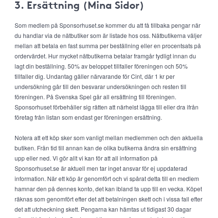
3. Ersättning (Mina Sidor)
Som medlem på Sponsorhuset.se kommer du att få tillbaka pengar när
du handlar via de nätbutiker som är listade hos oss. Nätbutikerna väljer
mellan att betala en fast summa per beställning eller en procentsats på
ordervärdet. Hur mycket nätbutikerna betalar framgår tydligt innan du
lagt din beställning. 50% av beloppet tillfaller föreningen och 50%
tillfaller dig. Undantag gäller närvarande för Cint, där 1 kr per
undersökning går till den besvarar undersökningen och resten till
föreningen. På Svenska Spel går all ersättning till föreningen.
Sponsorhuset förbehåller sig rätten att närhelst lägga till eller dra ifrån
företag från listan som endast ger föreningen ersättning.
Notera att ett köp sker som vanligt mellan medlemmen och den aktuella
butiken. Från tid till annan kan de olika butikerna ändra sin ersättning
upp eller ned. Vi gör allt vi kan för att all information på
Sponsorhuset.se är aktuell men tar inget ansvar för ej uppdaterad
information. När ett köp är genomfört och vi spårat detta till en medlem
hamnar den på dennes konto, det kan ibland ta upp till en vecka. Köpet
räknas som genomfört efter det att betalningen skett och i vissa fall efter
det att utcheckning skett. Pengarna kan hämtas ut tidigast 30 dagar