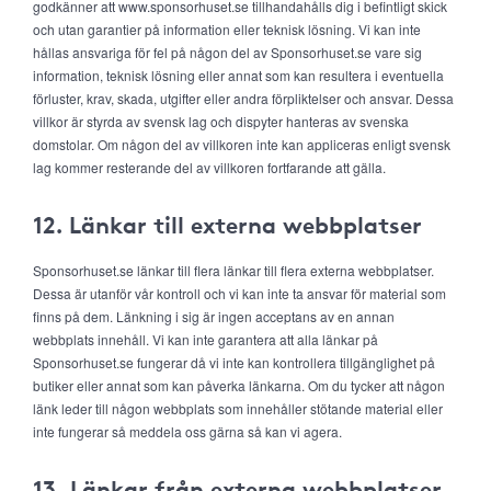
godkänner att www.sponsorhuset.se tillhandahålls dig i befintligt skick
och utan garantier på information eller teknisk lösning. Vi kan inte
hållas ansvariga för fel på någon del av Sponsorhuset.se vare sig
information, teknisk lösning eller annat som kan resultera i eventuella
förluster, krav, skada, utgifter eller andra förpliktelser och ansvar. Dessa
villkor är styrda av svensk lag och dispyter hanteras av svenska
domstolar. Om någon del av villkoren inte kan appliceras enligt svensk
lag kommer resterande del av villkoren fortfarande att gälla.
12. Länkar till externa webbplatser
Sponsorhuset.se länkar till flera länkar till flera externa webbplatser.
Dessa är utanför vår kontroll och vi kan inte ta ansvar för material som
finns på dem. Länkning i sig är ingen acceptans av en annan
webbplats innehåll. Vi kan inte garantera att alla länkar på
Sponsorhuset.se fungerar då vi inte kan kontrollera tillgänglighet på
butiker eller annat som kan påverka länkarna. Om du tycker att någon
länk leder till någon webbplats som innehåller stötande material eller
inte fungerar så meddela oss gärna så kan vi agera.
13. Länkar från externa webbplatser