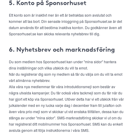
5. Konto på Sponsorhuset
Ett konto som är inaktivt mer än ett år betraktas som avslutat och
kommer att tas bort. Din senaste inloggning på Sponsorhuset.se är det
datum används för att bedöma inaktiva konton. Du godkänner även att
Sponsorhuset.se kan skicka relevanta nyhetsbrev till dig.
6. Nyhetsbrev och marknadsföring
Du som medlem hos Sponsorhuset kan under "mina sidor" hantera
dina inställningar och vilka utskick du vill ta emot.
När du registrerar dig som ny medlem så får du välja om du vill ta emot
vårt allmänna nyhetsbrev.
Alla våra nya medlemmar får våra introduktionsmejl som består av
några utvalda kampanjer. Du får också våra tackmejl som du får när du
har gjort ett köp via Sponsorhuset. Utöver detta har vi ett utskick från vår
julkalender med en ny lucka varje dag i december fram till julafton och
även våra prio-mejl som vi skickar ut vid enstaka tillfällen, dessa kan du
stänga av under "mina sidor". SMS-marknadsföring skickar vi ut om du
har registrerat ditt mobilnummer hos Sponsorhuset. SMS kan du enkelt
avsluta genom att följa instruktionerna i våra SMS.