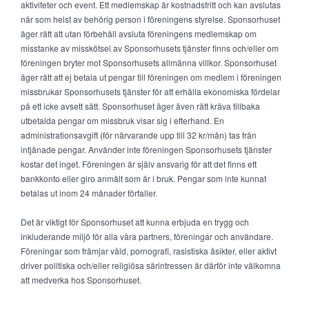
aktiviteter och event. Ett medlemskap är kostnadsfritt och kan avslutas
när som helst av behörig person i föreningens styrelse. Sponsorhuset
äger rätt att utan förbehåll avsluta föreningens medlemskap om
misstanke av misskötsel av Sponsorhusets tjänster finns och/eller om
föreningen bryter mot Sponsorhusets allmänna villkor. Sponsorhuset
äger rätt att ej betala ut pengar till föreningen om medlem i föreningen
missbrukar Sponsorhusets tjänster för att erhålla ekonomiska fördelar
på ett icke avsett sätt. Sponsorhuset äger även rätt kräva tillbaka
utbetalda pengar om missbruk visar sig i efterhand. En
administrationsavgift (för närvarande upp till 32 kr/mån) tas från
intjänade pengar. Använder inte föreningen Sponsorhusets tjänster
kostar det inget. Föreningen är själv ansvarig för att det finns ett
bankkonto eller giro anmält som är i bruk. Pengar som inte kunnat
betalas ut inom 24 månader förfaller.
Det är viktigt för Sponsorhuset att kunna erbjuda en trygg och
inkluderande miljö för alla våra partners, föreningar och användare.
Föreningar som främjar våld, pornografi, rasistiska åsikter, eller aktivt
driver politiska och/eller religiösa särintressen är därför inte välkomna
att medverka hos Sponsorhuset.