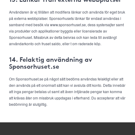
Användaren är ej tillåten att modifiera länkar och använda för eget bruk
på externa webbplatser. Sponsorhusets länkar får endast användas i
samband med besök via www.sponsorhuset.se, dess systersajter samt
via produkter och applikationer byggda eller licensierade av
Sponsorhuset. Missbruk av detta beivras och kan leda till avstängt
användarkonto och fruset saldo, eller t om raderade köp.
14. Felaktig användning av
Sponsorhuset.se
Om Sponsorhuset.se på något sätt bedöms användas felaktigt eller att
den används på ett onormalt sätt kan vi avsluta ditt konto. Detta innebär
att inga pengar betalas ut samt att även intjänade pengar kan komma
att krävas åter om missbruk uppdagas i efterhand. Du accepterar att vår
bedömning är slutgiltig.