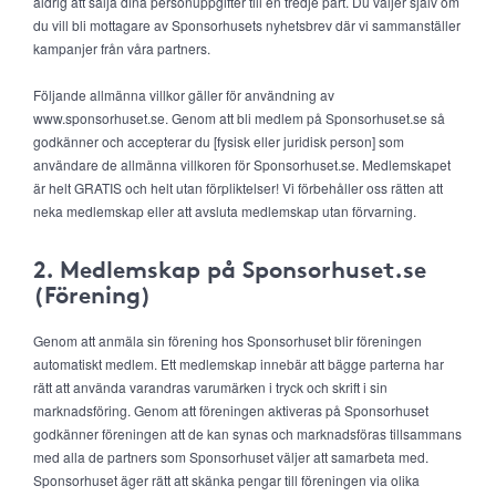
aldrig att sälja dina personuppgifter till en tredje part. Du väljer själv om
du vill bli mottagare av Sponsorhusets nyhetsbrev där vi sammanställer
kampanjer från våra partners.
Följande allmänna villkor gäller för användning av
www.sponsorhuset.se. Genom att bli medlem på Sponsorhuset.se så
godkänner och accepterar du [fysisk eller juridisk person] som
användare de allmänna villkoren för Sponsorhuset.se. Medlemskapet
är helt GRATIS och helt utan förpliktelser! Vi förbehåller oss rätten att
neka medlemskap eller att avsluta medlemskap utan förvarning.
2. Medlemskap på Sponsorhuset.se
(Förening)
Genom att anmäla sin förening hos Sponsorhuset blir föreningen
automatiskt medlem. Ett medlemskap innebär att bägge parterna har
rätt att använda varandras varumärken i tryck och skrift i sin
marknadsföring. Genom att föreningen aktiveras på Sponsorhuset
godkänner föreningen att de kan synas och marknadsföras tillsammans
med alla de partners som Sponsorhuset väljer att samarbeta med.
Sponsorhuset äger rätt att skänka pengar till föreningen via olika