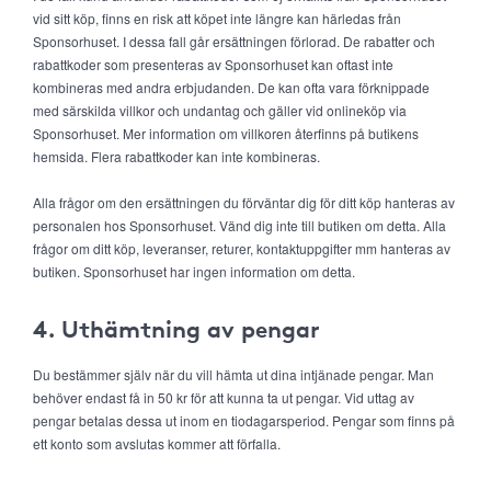
vid sitt köp, finns en risk att köpet inte längre kan härledas från
Sponsorhuset. I dessa fall går ersättningen förlorad. De rabatter och
rabattkoder som presenteras av Sponsorhuset kan oftast inte
kombineras med andra erbjudanden. De kan ofta vara förknippade
med särskilda villkor och undantag och gäller vid onlineköp via
Sponsorhuset. Mer information om villkoren återfinns på butikens
hemsida. Flera rabattkoder kan inte kombineras.
Alla frågor om den ersättningen du förväntar dig för ditt köp hanteras av
personalen hos Sponsorhuset. Vänd dig inte till butiken om detta. Alla
frågor om ditt köp, leveranser, returer, kontaktuppgifter mm hanteras av
butiken. Sponsorhuset har ingen information om detta.
4. Uthämtning av pengar
Du bestämmer själv när du vill hämta ut dina intjänade pengar. Man
behöver endast få in 50 kr för att kunna ta ut pengar. Vid uttag av
pengar betalas dessa ut inom en tiodagarsperiod. Pengar som finns på
ett konto som avslutas kommer att förfalla.