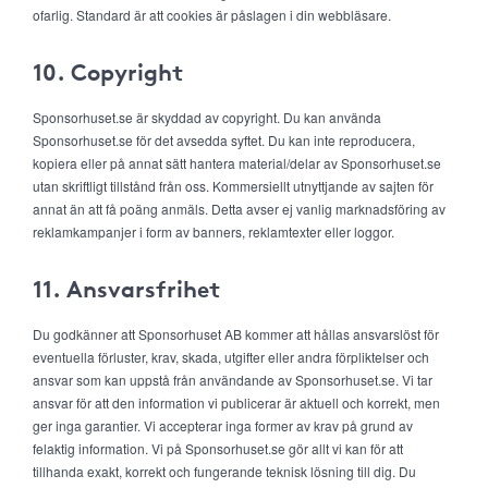
ofarlig. Standard är att cookies är påslagen i din webbläsare.
10. Copyright
Sponsorhuset.se är skyddad av copyright. Du kan använda
Sponsorhuset.se för det avsedda syftet. Du kan inte reproducera,
kopiera eller på annat sätt hantera material/delar av Sponsorhuset.se
utan skriftligt tillstånd från oss. Kommersiellt utnyttjande av sajten för
annat än att få poäng anmäls. Detta avser ej vanlig marknadsföring av
reklamkampanjer i form av banners, reklamtexter eller loggor.
11. Ansvarsfrihet
Du godkänner att Sponsorhuset AB kommer att hållas ansvarslöst för
eventuella förluster, krav, skada, utgifter eller andra förpliktelser och
ansvar som kan uppstå från användande av Sponsorhuset.se. Vi tar
ansvar för att den information vi publicerar är aktuell och korrekt, men
ger inga garantier. Vi accepterar inga former av krav på grund av
felaktig information. Vi på Sponsorhuset.se gör allt vi kan för att
tillhanda exakt, korrekt och fungerande teknisk lösning till dig. Du