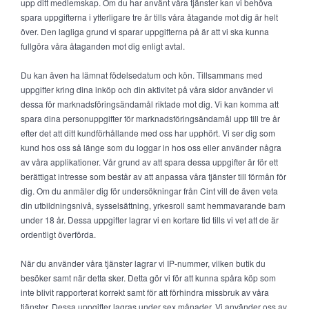
upp ditt medlemskap. Om du har använt våra tjänster kan vi behöva
spara uppgifterna i ytterligare tre år tills våra åtagande mot dig är helt
över. Den lagliga grund vi sparar uppgifterna på är att vi ska kunna
fullgöra våra åtaganden mot dig enligt avtal.
Du kan även ha lämnat födelsedatum och kön. Tillsammans med
uppgifter kring dina inköp och din aktivitet på våra sidor använder vi
dessa för marknadsföringsändamål riktade mot dig. Vi kan komma att
spara dina personuppgifter för marknadsföringsändamål upp till tre år
efter det att ditt kundförhållande med oss har upphört. Vi ser dig som
kund hos oss så länge som du loggar in hos oss eller använder några
av våra applikationer. Vår grund av att spara dessa uppgifter är för ett
berättigat intresse som består av att anpassa våra tjänster till förmån för
dig. Om du anmäler dig för undersökningar från Cint vill de även veta
din utbildningsnivå, sysselsättning, yrkesroll samt hemmavarande barn
under 18 år. Dessa uppgifter lagrar vi en kortare tid tills vi vet att de är
ordentligt överförda.
När du använder våra tjänster lagrar vi IP-nummer, vilken butik du
besöker samt när detta sker. Detta gör vi för att kunna spåra köp som
inte blivit rapporterat korrekt samt för att förhindra missbruk av våra
tjänster. Dessa uppgifter lagras under sex månader. Vi använder oss av