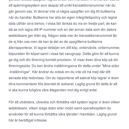
ett spårningssystem som skapar ett unikt transaktionsnummer när du
går genom oss. Vi lämnar inte ut några uppgifter om dig till butikerna
när du handlar. Butikerna har alla sin egen integritetspolicy och lagrar
data utifrån sina behov. I vissa fall länkas du via en tredje part, de kan
då se och lagra ditt IP-nummer och en del annan data som din dators
webbläsare ger ifrån sig. Någon data mer än transaktionsnummret får
de ej från oss men de kan ta del av de uppgifterna butikerna
återrapporterar. Vi lagrar detaljer om ditt köp, ordervärde, ordernummer,
tidpunkten för köpet samt i vissa fall varugrupp. Detta görs för att kunna
ge dig och din förening korrekt provision. Vi visar även dina köp på din
föreningssida. Du kan ändra inställningarna för detta under ”Mina sidor
-Inställningar”. Här ändrar du också om du inte vill ha mejl där ditt
senaste köp redovisas. Om du rapporterar ett saknat köp lagrar vi även
dina kommentarer tills ärendet är avklarat. Laglig grund för detta är att
vi ska kunna fullgöra våra åtaganden mot dig enligt avtal.
För att utvärdera, utveckla och förbättra vårt system lagrar vi även vilken
webbläsare, vilken slags dator eller mobil samt operativsystem du
använder för att kunna förbättra våra tjänster i framtiden. Laglig grund
här är berättigat intresse.