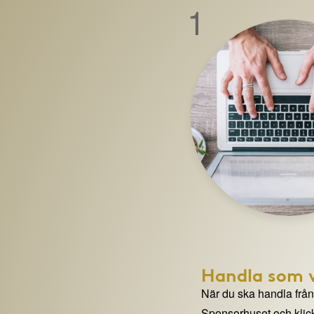
1
Handla som v
När du ska handla från e
Sponsorhuset och klick