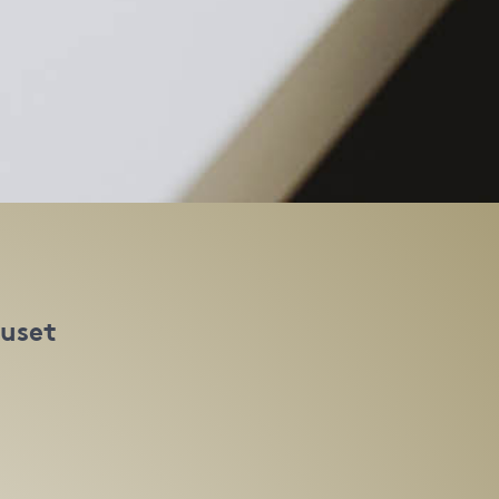
huset
t