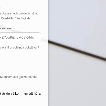
n
Lagkassan och om det är så att
 ID erhållet från Digitala
a senare!
a av siffror och inga bokstäver?
å Sponsorhuset godkänner du
å är du välkommen att höra