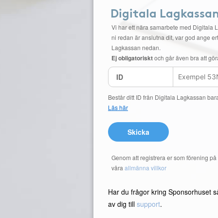
Digitala Lagkassa
Vi har ett nära samarbete med Digitala 
ni redan är anslutna dit, var god ange ert
Lagkassan nedan.
Ej obligatoriskt
och går även bra att gör
ID
Består ditt ID från Digitala Lagkassan bar
Läs här
Skicka
Genom att registrera er som förening p
våra
allmänna villkor
Har du frågor kring Sponsorhuset s
av dig till
support
.