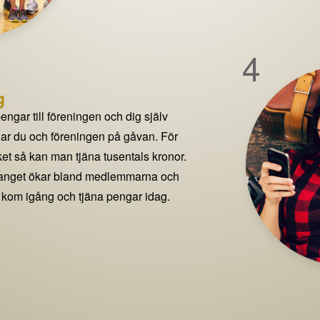
4
g
pengar till föreningen och dig själv
delar du och föreningen på gåvan. För
t så kan man tjäna tusentals kronor.
manget ökar bland medlemmarna och
 kom igång och tjäna pengar idag.