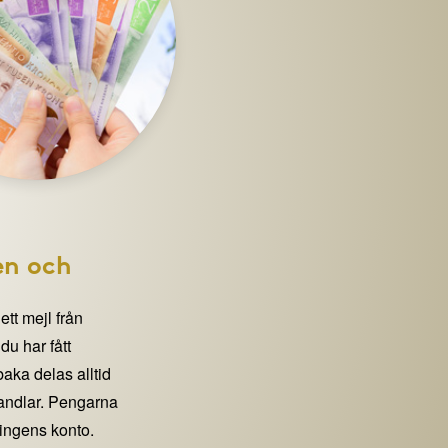
en och
 ett mejl från
 har fått
lbaka delas alltid
handlar. Pengarna
eningens konto.