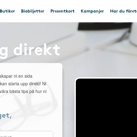
Butiker
Biobiljetter
Presentkort
Kampanjer
Har du före
g direkt
 skapar ni en sida
 kan starta upp direkt! Ni
åra bästa tips på hur ni
get,