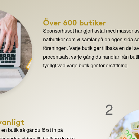
Över 600 butiker
Sponsorhuset har gjort avtal med massor av
nätbutiker som vi samlar på en egen sida so
föreningen. Varje butik ger tillbaka en del av
procentsats, varje gång du handlar från but
tydligt vad varje butik ger för ersättning.
2
anligt
n butik så går du först in på
ar sedan vidare till butiken du ska