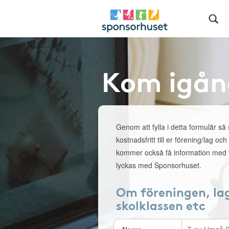
Kom igån
Genom att fylla i detta formulär så
kostnadsfritt till er förening/lag och
kommer också få information med v
lyckas med Sponsorhuset.
Om föreningen, la
skolklassen etc