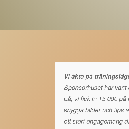
Vi åkte på träningslä
Sponsorhuset har varit e
på, vi fick in 13 000 p
snygga bilder och tips at
ett stort engagemang då