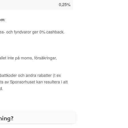
0,25%
com
:
ea- och fyndvaror ger 0% cashback.
allet inte på moms, försäkringar,
ttkoder och andra rabatter (t ex
s av Sponsorhuset kan resultera i att
d.
ning?