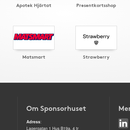
Apotek Hjärtat
Presentkortsshop
Matsmart
Strawberry
Om Sponsorhuset
Mer
Adress
:
Lagergatan 1 Hus B19a, 4 tr