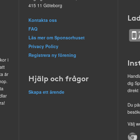
415 11 Göteborg
Lad
Kontakta oss
FAQ
Läs mer om Sponsorhuset
Privacy Policy
Registrera ny förening
kor i
Ins
att
ta är
Hjälp och frågor
Handla
hop.
dig Sp
ta
direkt
Skapa ett ärende
dlar
ra!
Du på
besöke
Välj w