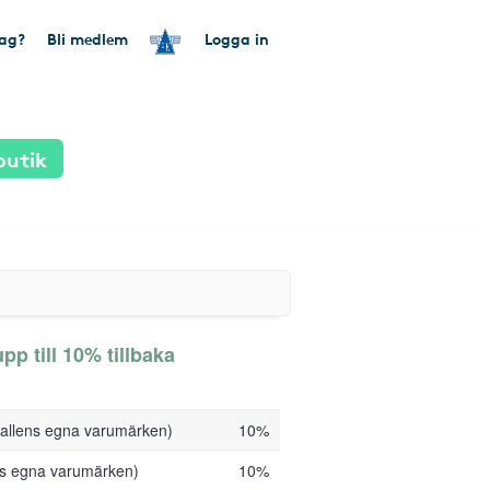
tag?
Bli medlem
Logga in
butik
p till 10% tillbaka
hallens egna varumärken)
10%
ens egna varumärken)
10%