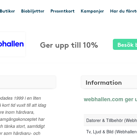
Butiker
Biobiljetter
Presentkort
Kampanjer
Har du före
Ger upp till 10%
Besök 
Information
ades 1999 i en liten
webhallen.com ger up
rt tid vuxit till att idag
are inom hårdvara,
 Framgångskonceptet har
Datorer & Tillbehör (Web
h tänka stort, samtidigt
Tv, Ljud & Bild (Webhall
tter som hårdvaru- och