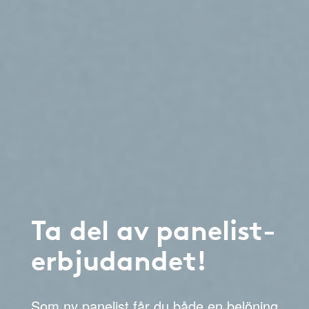
Ta del av panelist-
erbjudandet!
Som ny panelist får du både en belöning