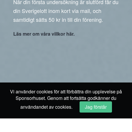
När din första undersökning är slutförd får du
din Sverigelott inom kort via mail, och
samtidigt sätts 50 kr in till din förening.
Läs mer om våra villkor här.
Vi använder cookies för att förbättra din upplevelse på
Sponsorhuset. Genom att fortsätta godkänner du
användandet av cookies.
Jag förstår