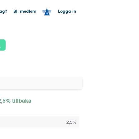
tag?
Bli medlem
Logga in
k
,5% tillbaka
2,5%