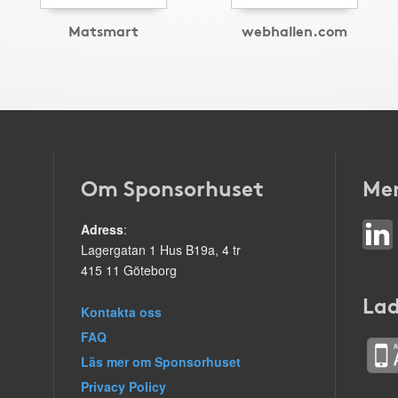
Matsmart
webhallen.com
Om Sponsorhuset
Mer
Adress
:
Lagergatan 1 Hus B19a, 4 tr
415 11 Göteborg
Lad
Kontakta oss
FAQ
Läs mer om Sponsorhuset
Privacy Policy