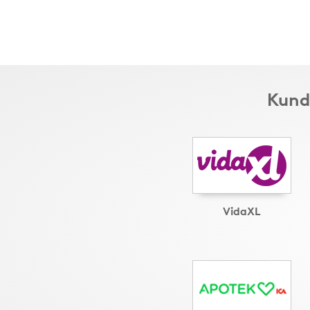
Kund
VidaXL