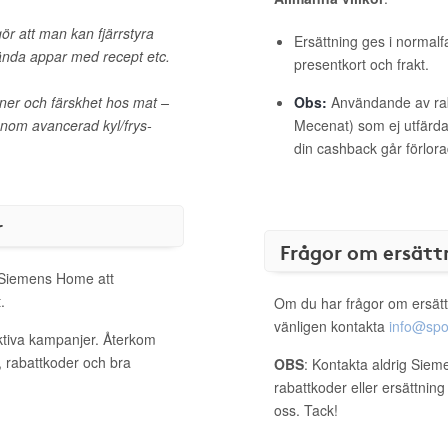
ör att man kan fjärrstyra
Ersättning ges i normalf
nvända appar med recept etc.
presentkort och frakt.
ner och färskhet hos mat –
Obs:
Användande av raba
nom avancerad kyl/frys-
Mecenat) som ej utfärdat
din cashback går förlora
r
Frågor om ersätt
l Siemens Home att
.
Om du har frågor om ersätt
vänligen kontakta
info@spo
ktiva kampanjer. Återkom
, rabattkoder och bra
OBS
: Kontakta aldrig Sie
rabattkoder eller ersättnin
oss. Tack!