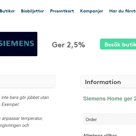
Butiker
Biobiljetter
Presentkort
Kampanjer
Har du före
Ger 2,5%
Besök buti
Information
 inte bara gör jobbet utan
Siemens Home ger 2
t. Exempel:
m anpassar temperatur,
Order
omgivningen och
Allmänna villkor
: