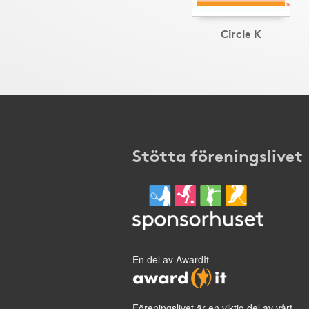
Circle K
Stötta föreningslivet
En del av AwardIt
Föreningslivet är en viktig del av vårt