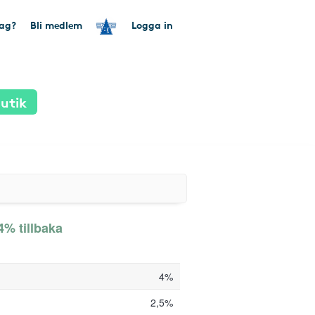
tag?
Bli medlem
Logga in
utik
4% tillbaka
4%
2,5%