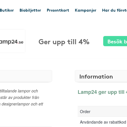
Butiker
Biobiljetter
Presentkort
Kampanjer
Har du före
Ger upp till 4%
Besök b
Information
illtalande lampor och
Lamp24 ger upp till 
estår av produkter från
a designerlampor och ett
Order
Användande av rabattkod