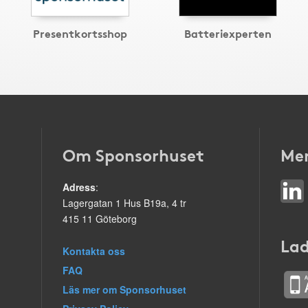
Presentkortsshop
Batteriexperten
Om Sponsorhuset
Mer
Adress
:
Lagergatan 1 Hus B19a, 4 tr
415 11 Göteborg
Lad
Kontakta oss
FAQ
Läs mer om Sponsorhuset