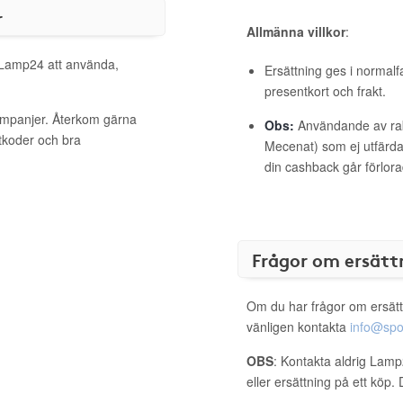
r
Allmänna villkor
:
l Lamp24 att använda,
Ersättning ges i normalf
presentkort och frakt.
ampanjer. Återkom gärna
Obs:
Användande av raba
ttkoder och bra
Mecenat) som ej utfärdat
din cashback går förlora
Frågor om ersätt
Om du har frågor om ersätt
vänligen kontakta
info@spo
OBS
: Kontakta aldrig Lamp
eller ersättning på ett köp