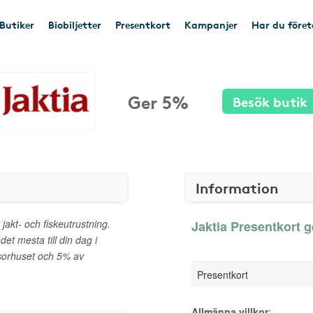
Butiker
Biobiljetter
Presentkort
Kampanjer
Har du före
Ger 5%
Besök butik
Information
 jakt- och fiskeutrustning.
Jaktia Presentkort g
det mesta till din dag i
nsorhuset och 5% av
Presentkort
Allmänna villkor
: