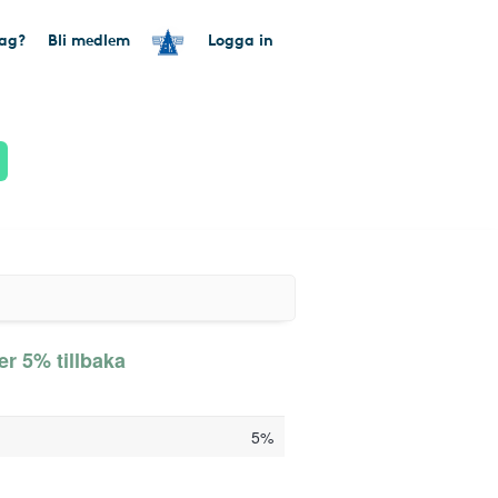
tag?
Bli medlem
Logga in
er 5% tillbaka
5%