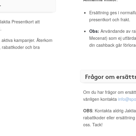
r
Ersättning ges i normalf
presentkort och frakt.
Jaktia Presentkort att
.
Obs:
Användande av raba
Mecenat) som ej utfärdat
ra aktiva kampanjer. Återkom
din cashback går förlora
, rabattkoder och bra
Frågor om ersätt
Om du har frågor om ersätt
vänligen kontakta
info@spo
OBS
: Kontakta aldrig Jakti
rabattkoder eller ersättnin
oss. Tack!